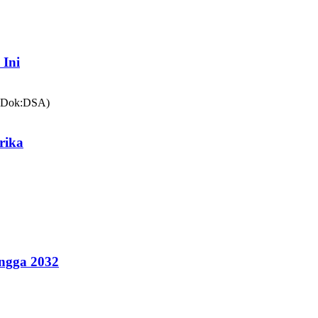
 Ini
rika
ingga 2032