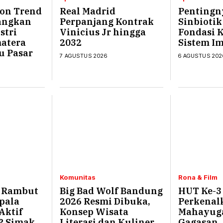
on Trend
Real Madrid
Pentingn
angkan
Perpanjang Kontrak
Sinbioti
stri
Vinicius Jr hingga
Fondasi 
atera
2032
Sistem I
u Pasar
7 AGUSTUS 2026
6 AGUSTUS 202
Komunitas
Rona & Film
a Rambut
Big Bad Wolf Bandung
HUT Ke-3
pala
2026 Resmi Dibuka,
Perkenal
Aktif
Konsep Wisata
Mahayuga
? Simak
Literasi dan Kuliner
Gagasan, 