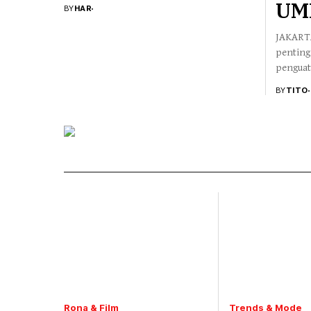
UM
BY
HAR
JAKARTA
penting
penguat
memberi
BY
TITO
untuk b
akan me
Rona & Film
Trends & Mode