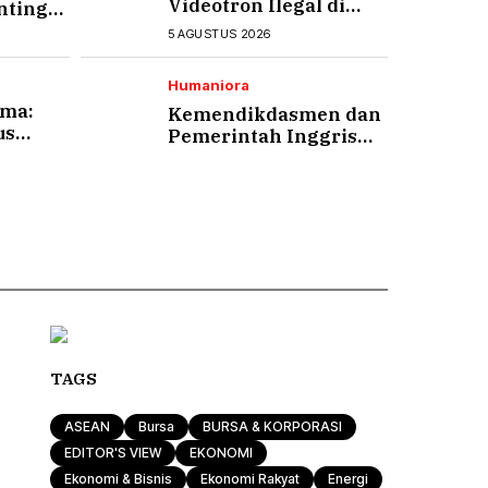
Videotron Ilegal di
nting
Jalan L.L.R.E.
smatch
5 AGUSTUS 2026
Martadinata, Terkait
Penebangan 10 Pohon
Humaniora
ama:
Kemendikdasmen dan
us
Pemerintah Inggris
an
Siapkan Beasiswa
ulusan
“Chevening”
TAGS
ASEAN
Bursa
BURSA & KORPORASI
EDITOR'S VIEW
EKONOMI
Ekonomi & Bisnis
Ekonomi Rakyat
Energi