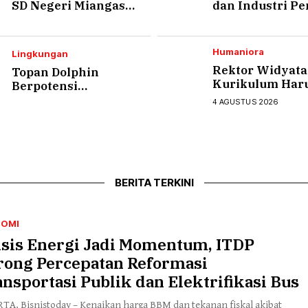
SD Negeri Miangas
dan Industri Pe
Kini Dapat Bantuan
untuk Atasi Mi
Revitalisasi
Lulusan
Humaniora
Lingkungan
Rektor Widyat
Topan Dolphin
Kurikulum Har
Berpotensi
Sesuai Kebutuh
‘Mengamuk’ di Pulau
4 AGUSTUS 2026
Industri agar L
Okinawa Jepang
Siap Kerja
BERITA TERKINI
NOMI
isis Energi Jadi Momentum, ITDP
rong Percepatan Reformasi
nsportasi Publik dan Elektrifikasi Bus
TA, Bisnistoday – Kenaikan harga BBM dan tekanan fiskal akibat