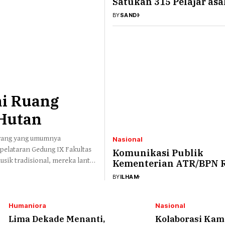
Satukan 315 Pelajar asa
Sekolah/Universitas se-
BY
SANDI
Indonesia
i Ruang
 Hutan
 orang yang umumnya
Nasional
pelataran Gedung IX Fakultas
Komunikasi Publik
usik tradisional, mereka lantas
Kementerian ATR/BPN 
embatan Teksas yang
Popular Government
BY
ILHAM
as Teknik UI. Selain kirab
Institutions Award 202
Humaniora
Nasional
Lima Dekade Menanti,
Kolaborasi Ka