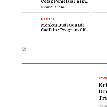
Cetak Pemelajar Asing
Berprestasi, dari Juara
6 AGUSTUS 2026
Internasional hingga
Konten Kreator
Nasional
Menkes Budi Gunadi
Sadikin : Program CKG
Jangkau 73 Juta
Penduduk
EKO
Kr
Do
Tra
JAKAR