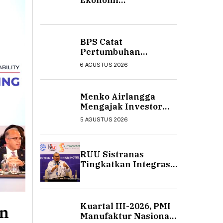
Ekonomi
Membanggakan,
Namun Investor
Masih Selektif
Pembelian Saham
BPS Catat
Pertumbuhan
Ekonomi Kuartal II-
6 AGUSTUS 2026
2026 Sebesar 5,29%
Menko Airlangga
Mengajak Investor
Berinvestasi ke
5 AGUSTUS 2026
Teknologi AI
RUU Sistranas
Tingkatkan Integrasi
Transportasi
Penumpang dan
Logistik Nasional
Kuartal III-2026, PMI
an
Manufaktur Nasional