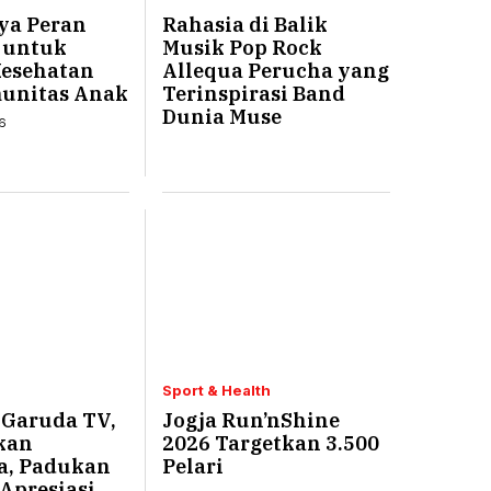
ya Peran
Rahasia di Balik
k untuk
Musik Pop Rock
Kesehatan
Allequa Perucha yang
munitas Anak
Terinspirasi Band
Dunia Muse
6
Sport & Health
 Garuda TV,
Jogja Run’nShine
kan
2026 Targetkan 3.500
, Padukan
Pelari
Apresiasi,