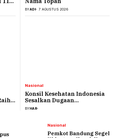
l 118
Nama Topan
BY
ADI
7 AGUSTUS 2026
Nasional
Konsil Kesehatan Indonesia
Raih
Sesalkan Dugaan
Perundungan Pasien BPJS
BY
HAR
6
oleh Tenaga Medis dan
Tenaga Kesehatan di Medsos
Nasional
Pemkot Bandung Segel
mpus