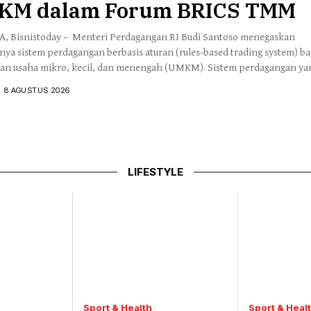
KM dalam Forum BRICS TMM
, Bisnistoday – Menteri Perdagangan RI Budi Santoso menegaskan
nya sistem perdagangan berbasis aturan (rules-based trading system) ba
an usaha mikro, kecil, dan menengah (UMKM). Sistem perdagangan ya
 prediktabilitas, adil, dan inklusif merupakan fondasi penting bagi U
8 AGUSTUS 2026
erkembang melampaui pasar domestik. Sistem perdagangan berbasis at
ndorong UMKM untuk tumbuh, meningkatkan daya saing, […]
LIFESTYLE
Sport & Health
Sport & Heal