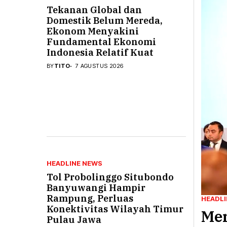
Tekanan Global dan
Domestik Belum Mereda,
Otomotif & Tekno
Ekonom Menyakini
Fundamental Ekonomi
Indonesia Relatif Kuat
BY
TITO
7 AGUSTUS 2026
HEADLINE NEWS
Tol Probolinggo Situbondo
Banyuwangi Hampir
Rampung, Perluas
HEADLI
Konektivitas Wilayah Timur
Me
Pulau Jawa