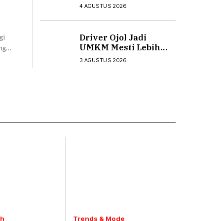
Catatkan Perbaikan
4 AGUSTUS 2026
Driver Ojol Jadi
gi
UMKM Mesti Lebih
ng
Sejahtera Bukan
MKM
3 AGUSTUS 2026
Malah Merana
uran
th
Trends & Mode