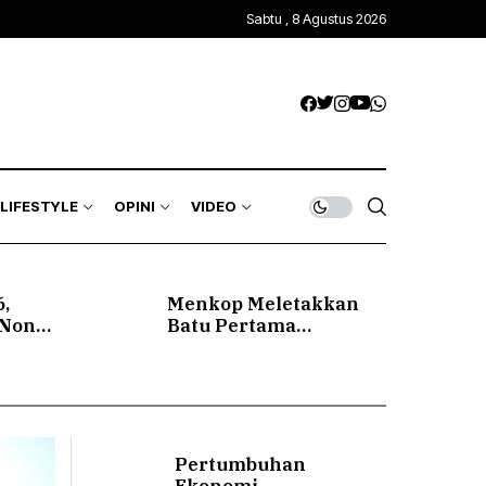
Sabtu , 8 Agustus 2026
LIFESTYLE
OPINI
VIDEO
,
Menkop Meletakkan
 Non
Batu Pertama
Pembangunan KDMP
Dekai di Yahukimo
Pertumbuhan