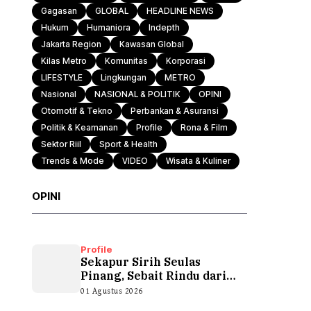
Gagasan
GLOBAL
HEADLINE NEWS
Hukum
Humaniora
Indepth
Jakarta Region
Kawasan Global
Kilas Metro
Komunitas
Korporasi
LIFESTYLE
Lingkungan
METRO
Nasional
NASIONAL & POLITIK
OPINI
Otomotif & Tekno
Perbankan & Asuransi
Politik & Keamanan
Profile
Rona & Film
Sektor Riil
Sport & Health
Trends & Mode
VIDEO
Wisata & Kuliner
OPINI
Profile
Sekapur Sirih Seulas
Pinang, Sebait Rindu dari
Tepian Teluk
01 Agustus 2026