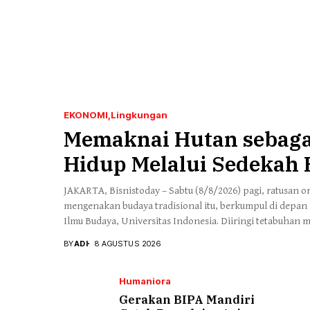
EKONOMI
Lingkungan
Memaknai Hutan sebaga
Hidup Melalui Sedekah
JAKARTA, Bisnistoday – Sabtu (8/8/2026) pagi, ratusan
mengenakan budaya tradisional itu, berkumpul di depan 
Ilmu Budaya, Universitas Indonesia. Diiringi tetabuhan m
bergerak menuju kawasan hutan dan danau di sekitar J
BY
ADI
8 AGUSTUS 2026
menghubungkan FIB (dulu Fakultas Sastra) dengan Fakult
budaya, rombongan […]
Humaniora
Gerakan BIPA Mandiri