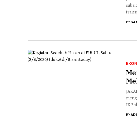
subsi
trans
BY
SA
EKO
Me
Me
JAKAR
menge
IX Fak
BY
ADI