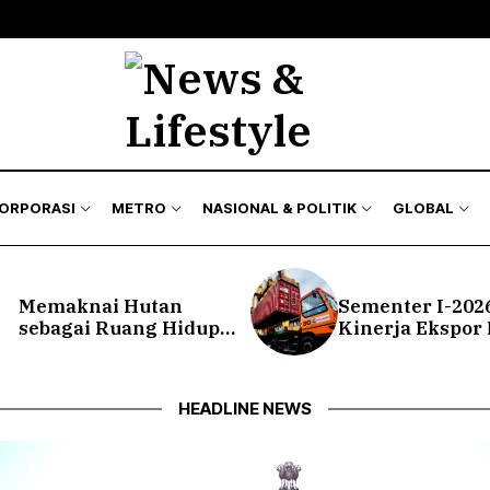
KORPORASI
METRO
NASIONAL & POLITIK
GLOBAL
Memaknai Hutan
Sementer I-2026
sebagai Ruang Hidup
Kinerja Ekspor
Melalui Sedekah Hutan
Migas Bertahan
Membaik
HEADLINE NEWS