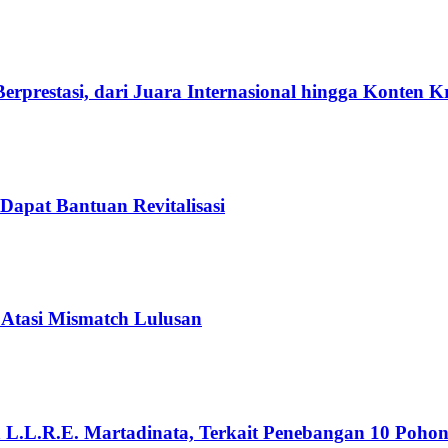
rprestasi, dari Juara Internasional hingga Konten K
Dapat Bantuan Revitalisasi
 Atasi Mismatch Lulusan
n L.L.R.E. Martadinata, Terkait Penebangan 10 Poho