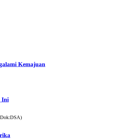
galami Kemajuan
 Ini
rika