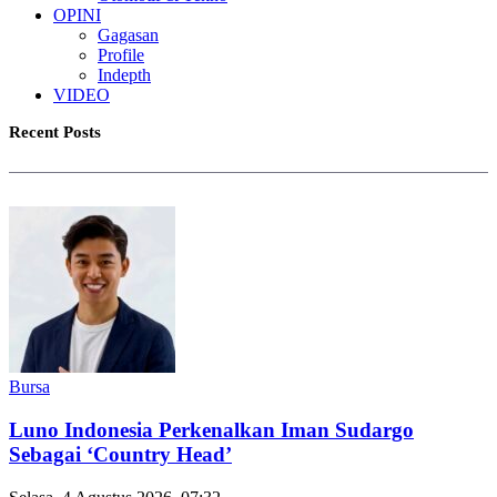
OPINI
Gagasan
Profile
Indepth
VIDEO
Recent Posts
Bursa
Luno Indonesia Perkenalkan Iman Sudargo
Sebagai ‘Country Head’