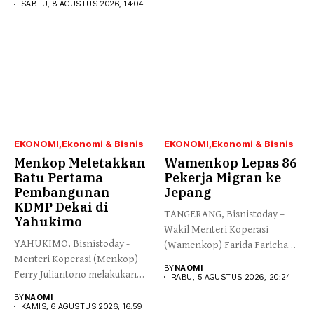
SABTU, 8 AGUSTUS 2026, 14:04
EKONOMI
Ekonomi & Bisnis
EKONOMI
Ekonomi & Bisnis
Menkop Meletakkan
Wamenkop Lepas 86
Batu Pertama
Pekerja Migran ke
Pembangunan
Jepang
KDMP Dekai di
TANGERANG, Bisnistoday –
Yahukimo
Wakil Menteri Koperasi
YAHUKIMO, Bisnistoday -
(Wamenkop) Farida Farichah
Menteri Koperasi (Menkop)
melepas secara simbolis...
BY
NAOMI
Ferry Juliantono melakukan
RABU, 5 AGUSTUS 2026, 20:24
peletakan batu pertama...
BY
NAOMI
KAMIS, 6 AGUSTUS 2026, 16:59