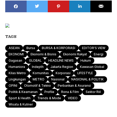
TAGS
ASEAN
Bursa
BURSA & KORPORASI
EDITOR'S VIEW
EKONOMI
Ekonomi & Bisnis
Ekonomi Rakyat
Energi
Gagasan
GLOBAL
HEADLINE NEWS
Hukum
Humaniora
Indepth
Jakarta Region
Kawasan Global
Kilas Metro
Komunitas
Korporasi
LIFESTYLE
Lingkungan
METRO
Nasional
NASIONAL & POLITIK
OPINI
Otomotif & Tekno
Perbankan & Asuransi
Politik & Keamanan
Profile
Rona & Film
Sektor Riil
Sport & Health
Trends & Mode
VIDEO
Wisata & Kuliner