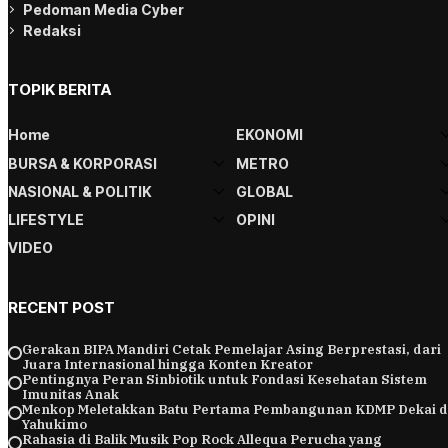
Pedoman Media Cyber
Redaksi
TOPIK BERITA
Home
EKONOMI
BURSA & KORPORASI
METRO
NASIONAL & POLITIK
GLOBAL
LIFESTYLE
OPINI
VIDEO
RECENT POST
Gerakan BIPA Mandiri Cetak Pemelajar Asing Berprestasi, dari
Juara Internasional hingga Konten Kreator
Pentingnya Peran Sinbiotik untuk Fondasi Kesehatan Sistem
Imunitas Anak
Menkop Meletakkan Batu Pertama Pembangunan KDMP Dekai d
Yahukimo
Rahasia di Balik Musik Pop Rock Allequa Perucha yang