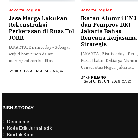
Jakarta Region
Jakarta Region
Jasa Marga Lakukan
Ikatan Alumni UNJ
Rekonstruksi
dan Pemprov DKI
Perkerasan di Ruas Tol
Jakarta Bahas
JORR
Rencana Kerjasama
Strategis
JAKARTA, Bisnistoday - Sebagai
JAKARTA , Bisnistoday - Peng
wujud komitmen dalam
Pusat Ikatan Keluarga Alumni
meningkatkan kualitas
Universitas Negeri Jakarta...
infrastruktur secara
BY
HAR
RABU, 17 JUNI 2026, 07:15
berkelanjutan,...
BY
KH PILIANG
SABTU, 13 JUNI 2026, 07:30
BISNISTODAY
Disclaimer
Kode Etik Jurnalistik
Kontak Kami