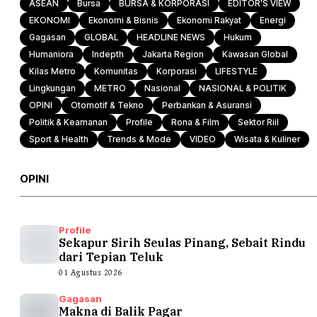
ASEAN
Bursa
BURSA & KORPORASI
EDITOR'S VIEW
EKONOMI
Ekonomi & Bisnis
Ekonomi Rakyat
Energi
Gagasan
GLOBAL
HEADLINE NEWS
Hukum
Humaniora
Indepth
Jakarta Region
Kawasan Global
Kilas Metro
Komunitas
Korporasi
LIFESTYLE
Lingkungan
METRO
Nasional
NASIONAL & POLITIK
OPINI
Otomotif & Tekno
Perbankan & Asuransi
Politik & Keamanan
Profile
Rona & Film
Sektor Riil
Sport & Health
Trends & Mode
VIDEO
Wisata & Kuliner
OPINI
Profile
Sekapur Sirih Seulas Pinang, Sebait Rindu
dari Tepian Teluk
01 Agustus 2026
Gagasan
Makna di Balik Pagar