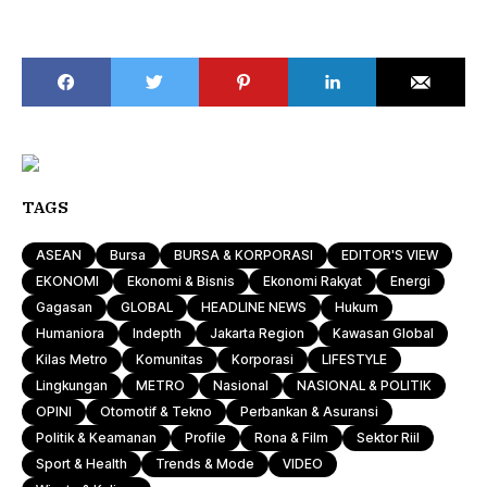
TAGS
ASEAN
Bursa
BURSA & KORPORASI
EDITOR'S VIEW
EKONOMI
Ekonomi & Bisnis
Ekonomi Rakyat
Energi
Gagasan
GLOBAL
HEADLINE NEWS
Hukum
Humaniora
Indepth
Jakarta Region
Kawasan Global
Kilas Metro
Komunitas
Korporasi
LIFESTYLE
Lingkungan
METRO
Nasional
NASIONAL & POLITIK
OPINI
Otomotif & Tekno
Perbankan & Asuransi
Politik & Keamanan
Profile
Rona & Film
Sektor Riil
Sport & Health
Trends & Mode
VIDEO