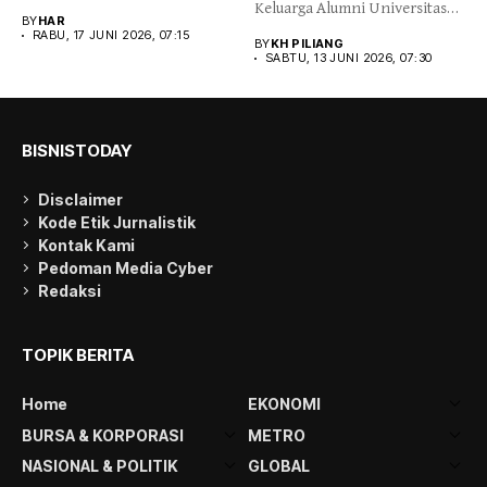
Keluarga Alumni Universitas
infrastruktur secara
BY
HAR
Negeri Jakarta...
berkelanjutan,...
RABU, 17 JUNI 2026, 07:15
BY
KH PILIANG
SABTU, 13 JUNI 2026, 07:30
BISNISTODAY
Disclaimer
Kode Etik Jurnalistik
Kontak Kami
Pedoman Media Cyber
Redaksi
TOPIK BERITA
Home
EKONOMI
BURSA & KORPORASI
METRO
NASIONAL & POLITIK
GLOBAL