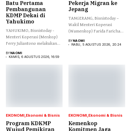
Batu Pertama
Pekerja Migran ke
Pembangunan
Jepang
KDMP Dekai di
TANGERANG, Bisnistoday –
Yahukimo
Wakil Menteri Koperasi
YAHUKIMO, Bisnistoday -
(Wamenkop) Farida Farichah
Menteri Koperasi (Menkop)
melepas secara simbolis...
BY
NAOMI
Ferry Juliantono melakukan
RABU, 5 AGUSTUS 2026, 20:24
peletakan batu pertama...
BY
NAOMI
KAMIS, 6 AGUSTUS 2026, 16:59
EKONOMI
Ekonomi & Bisnis
EKONOMI
Ekonomi & Bisnis
Program KDKMP
Kemenkop
Wujud Pemikiran
Komitmen Jaga