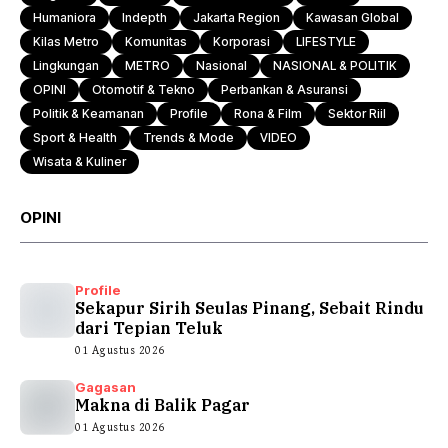
Humaniora
Indepth
Jakarta Region
Kawasan Global
Kilas Metro
Komunitas
Korporasi
LIFESTYLE
Lingkungan
METRO
Nasional
NASIONAL & POLITIK
OPINI
Otomotif & Tekno
Perbankan & Asuransi
Politik & Keamanan
Profile
Rona & Film
Sektor Riil
Sport & Health
Trends & Mode
VIDEO
Wisata & Kuliner
OPINI
Profile
Sekapur Sirih Seulas Pinang, Sebait Rindu
dari Tepian Teluk
01 Agustus 2026
Gagasan
Makna di Balik Pagar
01 Agustus 2026