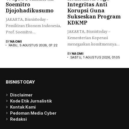
Soemitro
Integritas Anti
Djojohadikusumo
Korupsi Guna
Sukseskan Program
JAKARTA, Bisnistoday -
KDKMP
Pemikiran Ekonom Indonesia,
JAKARTA, Bisnistoday –
Prof. Soemitro
Kementerian Koperasi
Djojohadikusumo yang
BY
NAOMI
menegaskan komitmennya
menegaskan kemerdekaan...
RABU, 5 AGUSTUS 2026, 07:22
menjaga integritas dan
BY
NAOMI
kepercayaan publik...
SABTU, 1 AGUSTUS 2026, 01:05
BISNISTODAY
Disclaimer
Kode Etik Jurnalistik
Kontak Kami
Pedoman Media Cyber
Redaksi