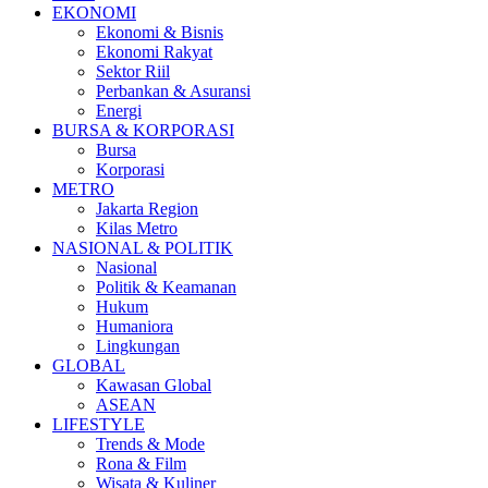
EKONOMI
Ekonomi & Bisnis
Ekonomi Rakyat
Sektor Riil
Perbankan & Asuransi
Energi
BURSA & KORPORASI
Bursa
Korporasi
METRO
Jakarta Region
Kilas Metro
NASIONAL & POLITIK
Nasional
Politik & Keamanan
Hukum
Humaniora
Lingkungan
GLOBAL
Kawasan Global
ASEAN
LIFESTYLE
Trends & Mode
Rona & Film
Wisata & Kuliner