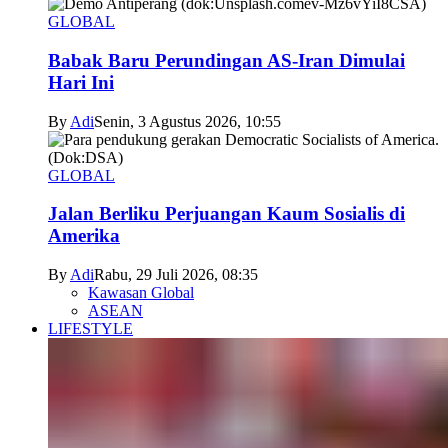
GLOBAL
Babak Baru Perundingan AS-Iran Dimulai
Hari Ini
By
Adi
Senin, 3 Agustus 2026, 10:55
GLOBAL
Jalan Berliku Perjuangan Kaum Sosialis di
Amerika
By
Adi
Rabu, 29 Juli 2026, 08:35
Kawasan Global
ASEAN
LIFESTYLE