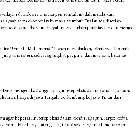
uga ikut mengembangkan usah kecil yang baru tumbuh,” kata Teten.
tiap wilayah di Indonesia, maka pemerintah mudah melakukan
iayaan serta ekonomi rakyat akan tumbuh.”Kalau ada disetiap
 pemberdayaan ekonomi rakyat, menyalurkan pembiayaan dan menjadi
 Khoiro Ummah, Muhammad Ridwan menjelaskan, pihaknya siap naik
a ijin pak menteri, sekarang tingkat propinsi dan mau naik kelas ke
erus mengedukasi anggota, agar tetep eksis dalam kondisi apapun.
ebelumnya hanya di Jawa Tengah, berkembang ke Jawa Timur dan
a agar koperasi ini tetep eksis dalam kondisi apapun.Target kedua
layanan. Tidak hanya Jateng saja, tetapi sekarang sudah merambah