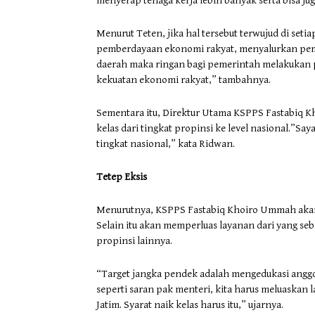
menyerap tenaga kerja lebih banyak serta bisa j
Menurut Teten, jika hal tersebut terwujud di se
pemberdayaan ekonomi rakyat, menyalurkan pemb
daerah maka ringan bagi pemerintah melakukan
kekuatan ekonomi rakyat,” tambahnya.
Sementara itu, Direktur Utama KSPPS Fastabiq
kelas dari tingkat propinsi ke level nasional.”Say
tingkat nasional,” kata Ridwan.
Tetep Eksis
Menurutnya, KSPPS Fastabiq Khoiro Ummah akan t
Selain itu akan memperluas layanan dari yang s
propinsi lainnya.
“Target jangka pendek adalah mengedukasi anggot
seperti saran pak menteri, kita harus meluaskan 
Jatim. Syarat naik kelas harus itu,” ujarnya.