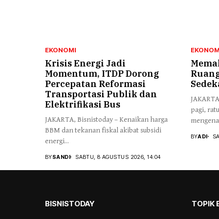
EKONOMI
EKONOM
Krisis Energi Jadi
Memak
Momentum, ITDP Dorong
Ruang
Percepatan Reformasi
Sedek
Transportasi Publik dan
JAKARTA,
Elektrifikasi Bus
pagi, ra
JAKARTA, Bisnistoday – Kenaikan harga
mengenak
BBM dan tekanan fiskal akibat subsidi
BY
ADI
SA
energi...
BY
SANDI
SABTU, 8 AGUSTUS 2026, 14:04
BISNISTODAY
TOPIK 