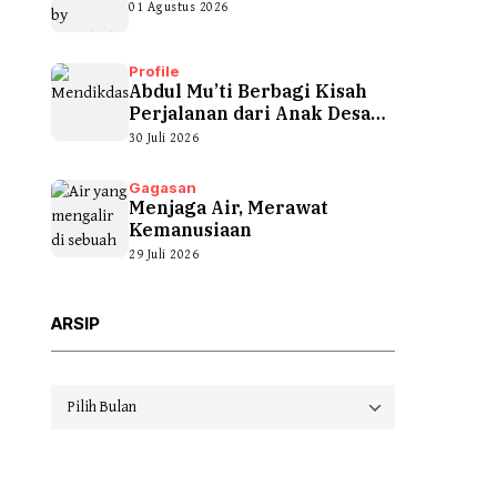
01 Agustus 2026
Profile
Abdul Mu’ti Berbagi Kisah
Perjalanan dari Anak Desa
hingga...
30 Juli 2026
Gagasan
Menjaga Air, Merawat
Kemanusiaan
29 Juli 2026
ARSIP
Arsip