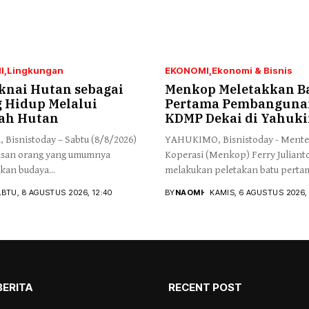
I
Lingkungan
EKONOMI
Ekonomi & Bisnis
nai Hutan sebagai
Menkop Meletakkan B
 Hidup Melalui
Pertama Pembanguna
ah Hutan
KDMP Dekai di Yahuk
 Bisnistoday – Sabtu (8/8/2026)
YAHUKIMO, Bisnistoday - Mente
tusan orang yang umumnya
Koperasi (Menkop) Ferry Juliant
an budaya...
melakukan peletakan batu pertam
BTU, 8 AGUSTUS 2026, 12:40
BY
NAOMI
KAMIS, 6 AGUSTUS 2026, 
BERITA
RECENT POST