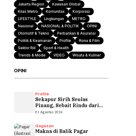
Jakarta Region
Kawasan Global
Kilas Metro
Komunitas
Korporasi
LIFESTYLE
Lingkungan
METRO
Nasional
NASIONAL & POLITIK
OPINI
Otomotif & Tekno
Perbankan & Asuransi
Politik & Keamanan
Profile
Rona & Film
Sektor Riil
Sport & Health
Trends & Mode
VIDEO
Wisata & Kuliner
OPINI
Profile
Sekapur Sirih Seulas
Pinang, Sebait Rindu dari
Tepian Teluk
01 Agustus 2026
Gagasan
Makna di Balik Pagar