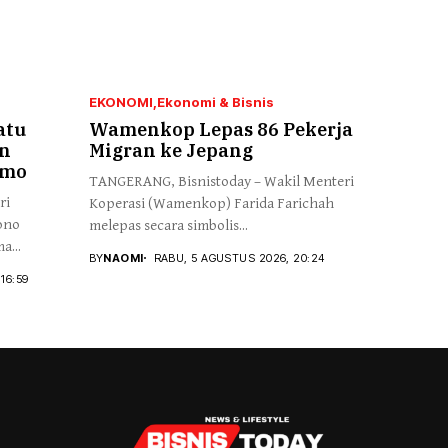
EKONOMI
Ekonomi & Bisnis
atu
Wamenkop Lepas 86 Pekerja
n
Migran ke Jepang
imo
TANGERANG, Bisnistoday – Wakil Menteri
ri
Koperasi (Wamenkop) Farida Farichah
ono
melepas secara simbolis...
a...
BY
NAOMI
RABU, 5 AGUSTUS 2026, 20:24
16:59