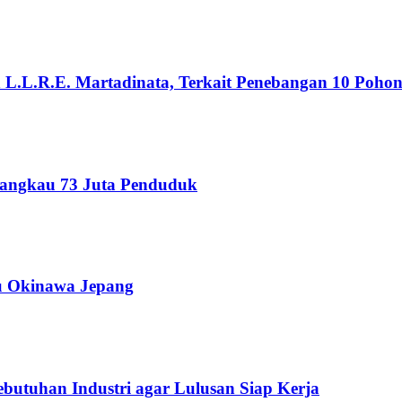
n L.L.R.E. Martadinata, Terkait Penebangan 10 Poho
Jangkau 73 Juta Penduduk
au Okinawa Jepang
butuhan Industri agar Lulusan Siap Kerja