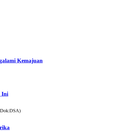
galami Kemajuan
 Ini
rika