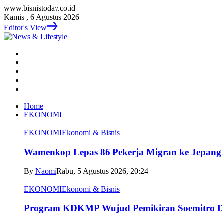
www.bisnistoday.co.id
Kamis , 6 Agustus 2026
Editor's View
Home
EKONOMI
EKONOMI
Ekonomi & Bisnis
Wamenkop Lepas 86 Pekerja Migran ke Jepang
By
Naomi
Rabu, 5 Agustus 2026, 20:24
EKONOMI
Ekonomi & Bisnis
Program KDKMP Wujud Pemikiran Soemitro D