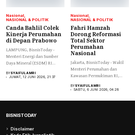
Nasional
Nasional
NASIONAL & POLITIK
NASIONAL & POLITIK
Canda Bahlil Colek
Fahri Hamzah
Kinerja Perumahan
Dorong Reformasi
di Depan Prabowo
Total Sektor
Perumahan
LAMPUNG, BisnisToday -
Nasional
Menteri Energi dan Sumber
Jakarta, BisnisToday - Wakil
Daya Mineral (ESDM) RI
Menteri Perumahan dan
Bahlil...
BY
SYAIFUL AMRI
Kawasan Permukiman RI,
JUMAT, 12 JUNI 2026, 21:37
Fahri Hamzah,...
BY
SYAIFUL AMRI
SABTU, 6 JUNI 2026, 04:28
BISNISTODAY
Disclaimer