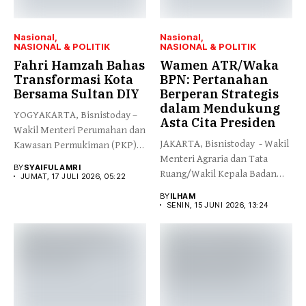
Nasional
Nasional
NASIONAL & POLITIK
NASIONAL & POLITIK
Fahri Hamzah Bahas
Wamen ATR/Waka
Transformasi Kota
BPN: Pertanahan
Bersama Sultan DIY
Berperan Strategis
dalam Mendukung
YOGYAKARTA, Bisnistoday –
Asta Cita Presiden
Wakil Menteri Perumahan dan
JAKARTA, Bisnistoday - Wakil
Kawasan Permukiman (PKP)
Menteri Agraria dan Tata
Fahri Hamzah...
BY
SYAIFUL AMRI
Ruang/Wakil Kepala Badan
JUMAT, 17 JULI 2026, 05:22
Pertanahan...
BY
ILHAM
SENIN, 15 JUNI 2026, 13:24