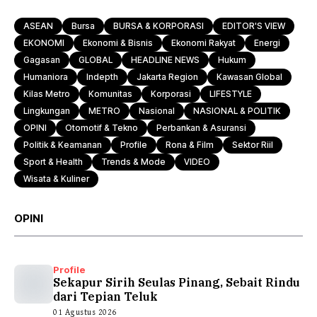
ASEAN
Bursa
BURSA & KORPORASI
EDITOR'S VIEW
EKONOMI
Ekonomi & Bisnis
Ekonomi Rakyat
Energi
Gagasan
GLOBAL
HEADLINE NEWS
Hukum
Humaniora
Indepth
Jakarta Region
Kawasan Global
Kilas Metro
Komunitas
Korporasi
LIFESTYLE
Lingkungan
METRO
Nasional
NASIONAL & POLITIK
OPINI
Otomotif & Tekno
Perbankan & Asuransi
Politik & Keamanan
Profile
Rona & Film
Sektor Riil
Sport & Health
Trends & Mode
VIDEO
Wisata & Kuliner
OPINI
Profile
Sekapur Sirih Seulas Pinang, Sebait Rindu
dari Tepian Teluk
01 Agustus 2026