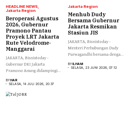
HEADLINE NEWS
Jakarta Region
Jakarta Region
Menhub Dudy
Beroperasi Agustus
Bersama Gubernur
2026, Gubernur
Jakarta Resmikan
Pramono Pantau
Stasiun JIS
Proyek LRT Jakarta
JAKARTA, Bisnistoday -
Rute Velodrome-
Manggarai
Menteri Perhubungan Dudy
Purwagandhi bersama dengan
JAKARTA, Bisnistoday -
Gubernur DKI Jakarta...
Gubernur DKI Jakarta
BY
ILHAM
SELASA, 23 JUNI 2026, 07:12
Pramono Anung didampingi
Direktur Utama Jakarta...
BY
HAR
SELASA, 14 JULI 2026, 20:37