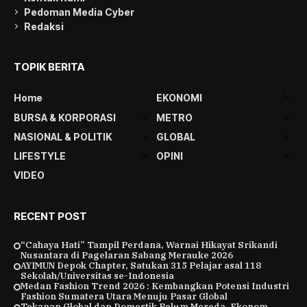
Pedoman Media Cyber
Redaksi
TOPIK BERITA
Home
EKONOMI
BURSA & KORPORASI
METRO
NASIONAL & POLITIK
GLOBAL
LIFESTYLE
OPINI
VIDEO
RECENT POST
“Cahaya Hati” Tampil Perdana, Warnai Hikayat Srikandi
Nusantara di Pagelaran Sabang Merauke 2026
AYIMUN Depok Chapter, Satukan 315 Pelajar asal 118
Sekolah/Universitas se-Indonesia
Medan Fashion Trend 2026 : Kembangkan Potensi Industri
Fashion Sumatera Utara Menuju Pasar Global
Tekanan Global dan Domestik Belum Mereda, Ekonom