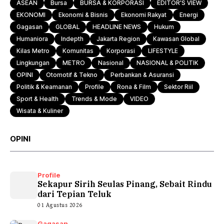
ASEAN
Bursa
BURSA & KORPORASI
EDITOR'S VIEW
EKONOMI
Ekonomi & Bisnis
Ekonomi Rakyat
Energi
Gagasan
GLOBAL
HEADLINE NEWS
Hukum
Humaniora
Indepth
Jakarta Region
Kawasan Global
Kilas Metro
Komunitas
Korporasi
LIFESTYLE
Lingkungan
METRO
Nasional
NASIONAL & POLITIK
OPINI
Otomotif & Tekno
Perbankan & Asuransi
Politik & Keamanan
Profile
Rona & Film
Sektor Riil
Sport & Health
Trends & Mode
VIDEO
Wisata & Kuliner
OPINI
Profile
Sekapur Sirih Seulas Pinang, Sebait Rindu
dari Tepian Teluk
01 Agustus 2026
Gagasan