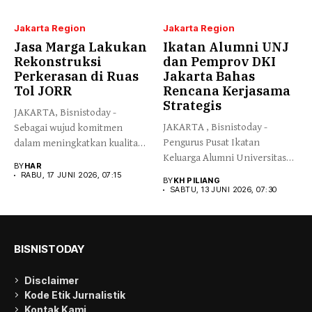
Jakarta Region
Jakarta Region
Jasa Marga Lakukan
Ikatan Alumni UNJ
Rekonstruksi
dan Pemprov DKI
Perkerasan di Ruas
Jakarta Bahas
Tol JORR
Rencana Kerjasama
Strategis
JAKARTA, Bisnistoday -
JAKARTA , Bisnistoday -
Sebagai wujud komitmen
Pengurus Pusat Ikatan
dalam meningkatkan kualitas
Keluarga Alumni Universitas
infrastruktur secara
BY
HAR
Negeri Jakarta...
berkelanjutan,...
RABU, 17 JUNI 2026, 07:15
BY
KH PILIANG
SABTU, 13 JUNI 2026, 07:30
BISNISTODAY
Disclaimer
Kode Etik Jurnalistik
Kontak Kami