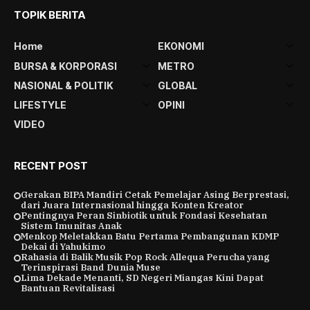
TOPIK BERITA
Home
EKONOMI
BURSA & KORPORASI
METRO
NASIONAL & POLITIK
GLOBAL
LIFESTYLE
OPINI
VIDEO
RECENT POST
Gerakan BIPA Mandiri Cetak Pemelajar Asing Berprestasi,
dari Juara Internasional hingga Konten Kreator
Pentingnya Peran Sinbiotik untuk Fondasi Kesehatan
Sistem Imunitas Anak
Menkop Meletakkan Batu Pertama Pembangunan KDMP
Dekai di Yahukimo
Rahasia di Balik Musik Pop Rock Allequa Perucha yang
Terinspirasi Band Dunia Muse
Lima Dekade Menanti, SD Negeri Miangas Kini Dapat
Bantuan Revitalisasi