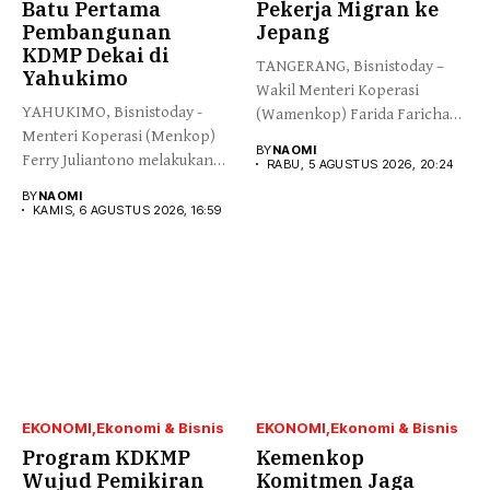
Batu Pertama
Pekerja Migran ke
Pembangunan
Jepang
KDMP Dekai di
TANGERANG, Bisnistoday –
Yahukimo
Wakil Menteri Koperasi
YAHUKIMO, Bisnistoday -
(Wamenkop) Farida Farichah
Menteri Koperasi (Menkop)
melepas secara simbolis...
BY
NAOMI
Ferry Juliantono melakukan
RABU, 5 AGUSTUS 2026, 20:24
peletakan batu pertama...
BY
NAOMI
KAMIS, 6 AGUSTUS 2026, 16:59
EKONOMI
Ekonomi & Bisnis
EKONOMI
Ekonomi & Bisnis
Program KDKMP
Kemenkop
Wujud Pemikiran
Komitmen Jaga