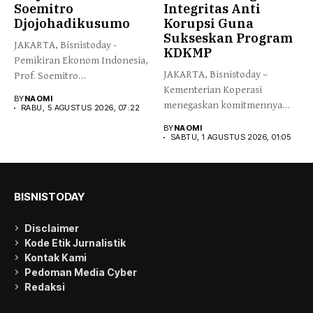
Soemitro
Integritas Anti
Djojohadikusumo
Korupsi Guna
Sukseskan Program
JAKARTA, Bisnistoday -
KDKMP
Pemikiran Ekonom Indonesia,
JAKARTA, Bisnistoday –
Prof. Soemitro
Kementerian Koperasi
Djojohadikusumo yang
BY
NAOMI
menegaskan komitmennya
menegaskan kemerdekaan...
RABU, 5 AGUSTUS 2026, 07:22
menjaga integritas dan
BY
NAOMI
kepercayaan publik...
SABTU, 1 AGUSTUS 2026, 01:05
BISNISTODAY
Disclaimer
Kode Etik Jurnalistik
Kontak Kami
Pedoman Media Cyber
Redaksi