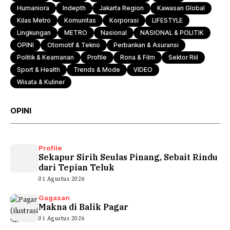
Humaniora
Indepth
Jakarta Region
Kawasan Global
Kilas Metro
Komunitas
Korporasi
LIFESTYLE
Lingkungan
METRO
Nasional
NASIONAL & POLITIK
OPINI
Otomotif & Tekno
Perbankan & Asuransi
Politik & Keamanan
Profile
Rona & Film
Sektor Riil
Sport & Health
Trends & Mode
VIDEO
Wisata & Kuliner
OPINI
Profile
Sekapur Sirih Seulas Pinang, Sebait Rindu
dari Tepian Teluk
01 Agustus 2026
Gagasan
Makna di Balik Pagar
01 Agustus 2026