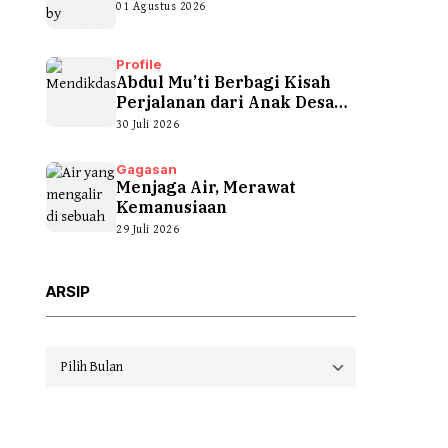
01 Agustus 2026
Profile
Abdul Mu’ti Berbagi Kisah
Perjalanan dari Anak Desa
hingga...
30 Juli 2026
Gagasan
Menjaga Air, Merawat
Kemanusiaan
29 Juli 2026
ARSIP
Arsip