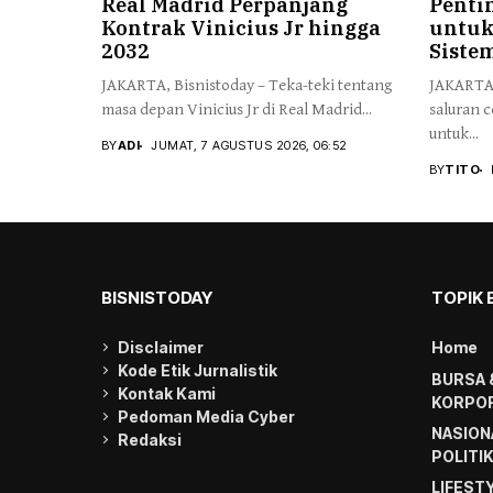
Real Madrid Perpanjang
Penti
Kontrak Vinicius Jr hingga
untuk
2032
Siste
JAKARTA, Bisnistoday – Teka-teki tentang
JAKARTA,
masa depan Vinicius Jr di Real Madrid...
saluran c
untuk...
BY
ADI
JUMAT, 7 AGUSTUS 2026, 06:52
BY
TITO
BISNISTODAY
TOPIK 
Disclaimer
Home
Kode Etik Jurnalistik
BURSA 
Kontak Kami
KORPOR
Pedoman Media Cyber
NASION
Redaksi
POLITI
LIFEST