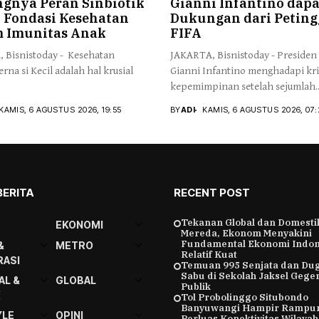
ngnya Peran Sinbiotik
Gianni Infantino dapa
 Fondasi Kesehatan
Dukungan dari Peting
m Imunitas Anak
FIFA
 Bisnistoday - Kesehatan
JAKARTA, Bisnistoday - Presiden
erna si Kecil adalah hal krusial
Gianni Infantino menghadapi kri
kepemimpinan setelah sejumlah..
KAMIS, 6 AGUSTUS 2026, 19:55
BY
ADI
KAMIS, 6 AGUSTUS 2026, 07:
BERITA
RECENT POST
Tekanan Global dan Domesti
EKONOMI
Mereda, Ekonom Menyakini
Fundamental Ekonomi Indon
&
METRO
Relatif Kuat
ASI
Temuan 995 Senjata dan Du
Sabu di Sekolah Jaksel Gege
AL &
GLOBAL
Publik
K
Tol Probolinggo Situbondo
Banyuwangi Hampir Rampu
YLE
OPINI
Perluas Konektivitas Wilaya