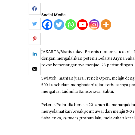
Otomotif & Tekno
Social Media
JAKARTA,Bisnistoday- Petenis nomor satu dunia I
dengan mengalahkan petenis Belarus Aryna Sabal
rekor kemenangannya menjadi 23 pertandingan.
Swiatek, mantan juara French Open, melaju den
500 itu sebelum menghadapi ujian terbesarnya pada
mengatasi Ludmilla Samsonova, Sabtu.
Petenis Polandia berusia 20 tahun itu menunjukka
menyelamatkan breakpoint awal dan melaju 3-0 s
Sabalenka,
runner up
tahun lalu, melakukan kesa