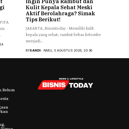
t
Ingin Punya Rambut dan
gi
Kulit Kepala Sehat Meski
Aktif Berolahraga? Simak
Tips Berikut!
 FIFA
JAKARTA, Bisnistoday - Memiliki kulit
sis
kepala yang sehat, rambut bebas ketombe
.
menjadi...
24
BY
SANDI
RABU, 5 AGUSTUS 2026, 20:36
k Belum
esia
gaan
rkan
ng,
h Timur