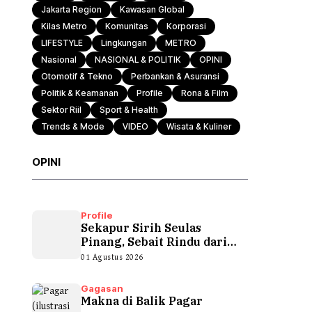
Jakarta Region
Kawasan Global
Kilas Metro
Komunitas
Korporasi
LIFESTYLE
Lingkungan
METRO
Nasional
NASIONAL & POLITIK
OPINI
Otomotif & Tekno
Perbankan & Asuransi
Politik & Keamanan
Profile
Rona & Film
Sektor Riil
Sport & Health
Trends & Mode
VIDEO
Wisata & Kuliner
OPINI
Profile
Sekapur Sirih Seulas
Pinang, Sebait Rindu dari
Tepian Teluk
01 Agustus 2026
Gagasan
Makna di Balik Pagar