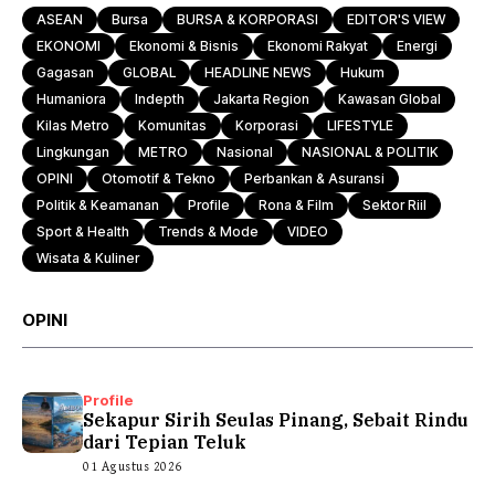
ASEAN
Bursa
BURSA & KORPORASI
EDITOR'S VIEW
EKONOMI
Ekonomi & Bisnis
Ekonomi Rakyat
Energi
Gagasan
GLOBAL
HEADLINE NEWS
Hukum
Humaniora
Indepth
Jakarta Region
Kawasan Global
Kilas Metro
Komunitas
Korporasi
LIFESTYLE
Lingkungan
METRO
Nasional
NASIONAL & POLITIK
OPINI
Otomotif & Tekno
Perbankan & Asuransi
Politik & Keamanan
Profile
Rona & Film
Sektor Riil
Sport & Health
Trends & Mode
VIDEO
Wisata & Kuliner
OPINI
Profile
Sekapur Sirih Seulas Pinang, Sebait Rindu
dari Tepian Teluk
01 Agustus 2026