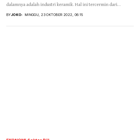
dalamnya adalah industri keramik. Hal ini tercermin dari
kinerja...
BY
JOKO
MINGGU, 23 OKTOBER 2022, 06:15
EKONOMI
Sektor Riil