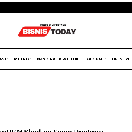
Jakarta Region
Nasional
Kawasan Gl
asi
Kilas Metro
Politik & Keamanan
ASEAN
Hukum
i
Humaniora
ASI
METRO
NASIONAL & POLITIK
GLOBAL
LIFESTYL
Lingkungan
Jakarta Region
Nasional
Kawasan Gl
asi
Kilas Metro
Politik & Keamanan
ASEAN
Hukum
i
Humaniora
pUKM Siapkan Enam Program