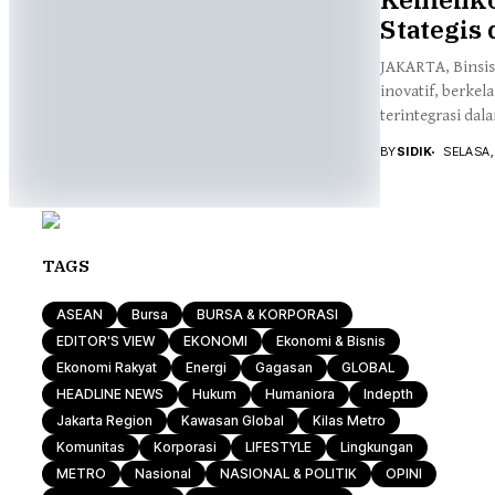
Energi
Stategi
JAKARTA, Binsi
inovatif, berke
terintegrasi dala
BY
SIDIK
SELASA,
TAGS
ASEAN
Bursa
BURSA & KORPORASI
EDITOR'S VIEW
EKONOMI
Ekonomi & Bisnis
Ekonomi Rakyat
Energi
Gagasan
GLOBAL
HEADLINE NEWS
Hukum
Humaniora
Indepth
Jakarta Region
Kawasan Global
Kilas Metro
Komunitas
Korporasi
LIFESTYLE
Lingkungan
METRO
Nasional
NASIONAL & POLITIK
OPINI