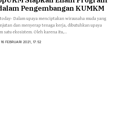
Lingkungan
s dalam Pengembangan KUMKM
stoday- Dalam upaya menciptakan wirausaha muda yang
lanjutan dan menyerap tenaga kerja, dibutuhkan upaya
m satu ekosistem. Oleh karena itu,...
 16 FEBRUARI 2021, 17:52