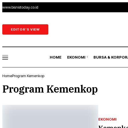
www.bisnistoday.co.id
Ekonomi & Bisnis
Bursa
Ekonomi Rakyat
Korpor
EDITOR'S VIEW
Sektor Riil
Perbankan & Asurans
HOME
EKONOMI
BURSA & KORPOR
Energi
Home
Program Kemenkop
Ekonomi & Bisnis
Bursa
Program Kemenkop
Ekonomi Rakyat
Korpor
Sektor Riil
Perbankan & Asurans
EKONOMI
Kemenko