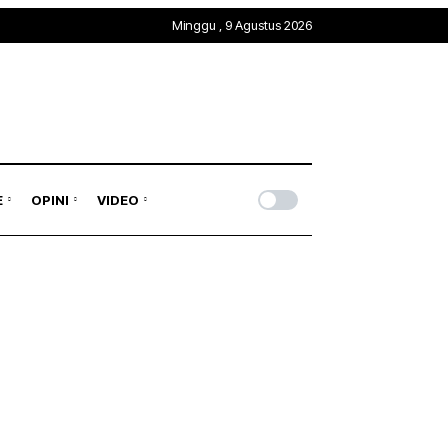
Minggu , 9 Agustus 2026
obal
Trends & Mode
Gagasan
Rona & Film
Profile
Wisata & Kuliner
Indepth
Komunitas
E
OPINI
VIDEO
Sport & Health
Otomotif & Tekno
obal
Trends & Mode
Gagasan
Rona & Film
Profile
Wisata & Kuliner
Indepth
Komunitas