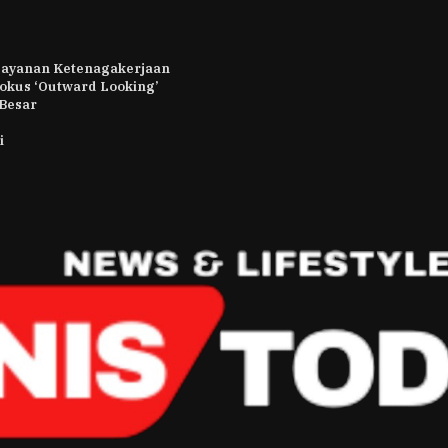
 Layanan Ketenagakerjaan
Fokus ‘Outward Looking’
 Besar
i