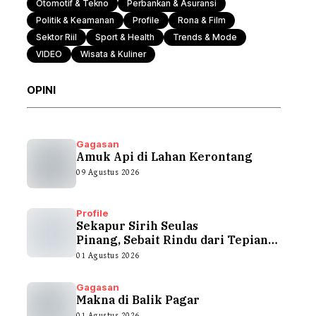
Otomotif & Tekno
Perbankan & Asuransi
Politik & Keamanan
Profile
Rona & Film
Sektor Riil
Sport & Health
Trends & Mode
VIDEO
Wisata & Kuliner
OPINI
Gagasan
Amuk Api di Lahan Kerontang
09 Agustus 2026
Profile
Sekapur Sirih Seulas
Pinang, Sebait Rindu dari Tepian
Teluk
01 Agustus 2026
Gagasan
Makna di Balik Pagar
01 Agustus 2026