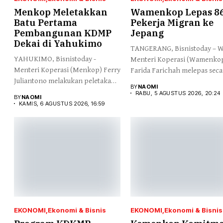
Menkop Meletakkan
Wamenkop Lepas 8
Batu Pertama
Pekerja Migran ke
Pembangunan KDMP
Jepang
Dekai di Yahukimo
TANGERANG, Bisnistoday – W
YAHUKIMO, Bisnistoday -
Menteri Koperasi (Wamenko
Menteri Koperasi (Menkop) Ferry
Farida Farichah melepas seca
Juliantono melakukan peletakan
simbolis...
BY
NAOMI
batu pertama...
RABU, 5 AGUSTUS 2026, 20:24
BY
NAOMI
KAMIS, 6 AGUSTUS 2026, 16:59
EKONOMI
Ekonomi & Bisnis
EKONOMI
Ekonomi & Bisnis