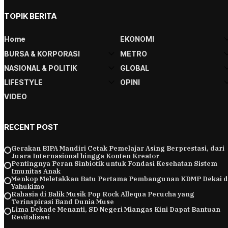
TOPIK BERITA
Home
EKONOMI
BURSA & KORPORASI
METRO
NASIONAL & POLITIK
GLOBAL
LIFESTYLE
OPINI
VIDEO
RECENT POST
Gerakan BIPA Mandiri Cetak Pemelajar Asing Berprestasi, dari
Juara Internasional hingga Konten Kreator
Pentingnya Peran Sinbiotik untuk Fondasi Kesehatan Sistem
Imunitas Anak
Menkop Meletakkan Batu Pertama Pembangunan KDMP Dekai d
Yahukimo
Rahasia di Balik Musik Pop Rock Allequa Perucha yang
Terinspirasi Band Dunia Muse
Lima Dekade Menanti, SD Negeri Miangas Kini Dapat Bantuan
Revitalisasi