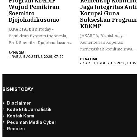
Program KDKMP
Kemenkop Komitm
Wujud Pemikiran
Jaga Integritas Anti
Soemitro
Korupsi Guna
Djojohadikusumo
Sukseskan Program
KDKMP
JAKARTA, Bisnistoday -
JAKARTA, Bisnistoday –
Pemikiran Ekonom Indonesia,
Kementerian Koperasi
Prof. Soemitro Djojohadikusumo
menegaskan komitmennya
yang menegaskan kemerdekaan...
BY
NAOMI
menjaga integritas dan
RABU, 5 AGUSTUS 2026, 07:22
BY
NAOMI
kepercayaan publik...
SABTU, 1 AGUSTUS 2026, 01:05
BISNISTODAY
Disclaimer
Kode Etik Jurnalistik
Kontak Kami
Pedoman Media Cyber
Redaksi