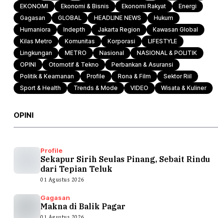
EKONOMI
Ekonomi & Bisnis
Ekonomi Rakyat
Energi
Gagasan
GLOBAL
HEADLINE NEWS
Hukum
Humaniora
Indepth
Jakarta Region
Kawasan Global
Kilas Metro
Komunitas
Korporasi
LIFESTYLE
Lingkungan
METRO
Nasional
NASIONAL & POLITIK
OPINI
Otomotif & Tekno
Perbankan & Asuransi
Politik & Keamanan
Profile
Rona & Film
Sektor Riil
Sport & Health
Trends & Mode
VIDEO
Wisata & Kuliner
OPINI
Profile
Sekapur Sirih Seulas Pinang, Sebait Rindu
dari Tepian Teluk
01 Agustus 2026
Gagasan
Makna di Balik Pagar
01 Agustus 2026