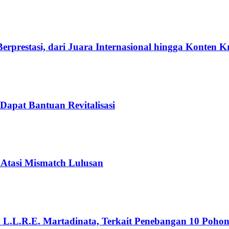
rprestasi, dari Juara Internasional hingga Konten K
Dapat Bantuan Revitalisasi
 Atasi Mismatch Lulusan
n L.L.R.E. Martadinata, Terkait Penebangan 10 Poho