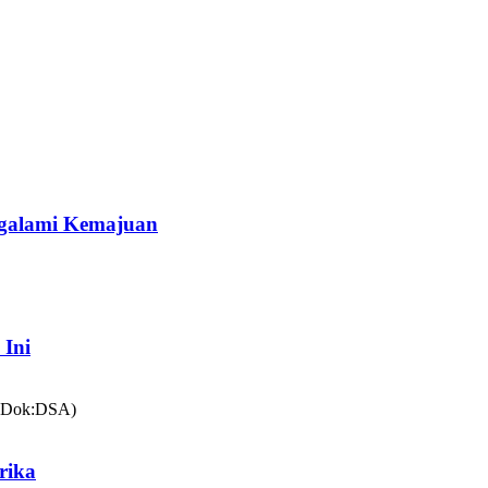
galami Kemajuan
 Ini
rika