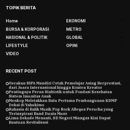
TOPIK BERITA
Home
EKONOMI
BURSA & KORPORASI
METRO
NASIONAL & POLITIK
GLOBAL
LIFESTYLE
OPINI
VIDEO
RECENT POST
Gerakan BIPA Mandiri Cetak Pemelajar Asing Berprestasi,
dari Juara Internasional hingga Konten Kreator
Pentingnya Peran Sinbiotik untuk Fondasi Kesehatan
Sistem Imunitas Anak
Menkop Meletakkan Batu Pertama Pembangunan KDMP
Dekai di Yahukimo
Rahasia di Balik Musik Pop Rock Allequa Perucha yang
Terinspirasi Band Dunia Muse
Lima Dekade Menanti, SD Negeri Miangas Kini Dapat
Bantuan Revitalisasi