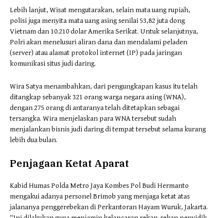
Lebih lanjut, Wisat mengutarakan, selain mata uang rupiah,
polisi juga menyita mata uang asing senilai 53,82 juta dong
Vietnam dan 10.210 dolar Amerika Serikat. Untuk selanjutnya,
Polri akan menelusuri aliran dana dan mendalami peladen
(server) atau alamat protokol internet (IP) pada jaringan
komunikasi situs judi daring.
Wira Satya menambahkan, dari pengungkapan kasus itu telah
ditangkap sebanyak 321 orang warga negara asing (WNA),
dengan 275 orang di antaranya telah ditetapkan sebagai
tersangka. Wira menjelaskan para WNA tersebut sudah
menjalankan bisnis judi daring di tempat tersebut selama kurang
lebih dua bulan.
Penjagaan Ketat Aparat
Kabid Humas Polda Metro Jaya Kombes Pol Budi Hermanto
mengakui adanya personel Brimob yang menjaga ketat atas
jalananya penggerebekan di Perkantoran Hayam Wuruk, Jakarta.
“Ini dilakukan guna menjamin kelancaran rekan-rekan penyidik