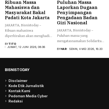
Ribuan Massa
Puluhan Massa
Mahasiswa dan
Laporkan Dugaan
Masyarakat Bakal
Penyimpangan
Padati Kota Jakarta
Pengadaan Badan
Gizi Nasional
JAKARTA, Bisnistoday –
JAKARTA, Bisnistoday –
Ribuan mahasiswa
Puluhan massa yang
diperkirakan akan menghadiri
mengatasnamakan Solidaritas
jamuan pertemuan berbagai
BY
TITO
Masyarakat untuk Keadilan
koalisi...
JUMAT, 12 JUNI 2026, 08:06
BY
HAR
SENIN, 4 MEI 2026, 16:20
(SMUK)...
BISNISTODAY
Disclaimer
Kode Etik Jurnalistik
Kontak Kami
Pedoman Media Cyber
Redaksi