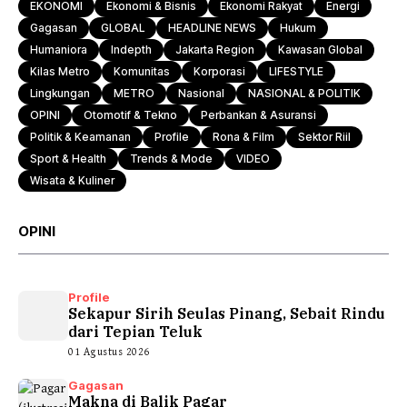
EKONOMI
Ekonomi & Bisnis
Ekonomi Rakyat
Energi
Gagasan
GLOBAL
HEADLINE NEWS
Hukum
Humaniora
Indepth
Jakarta Region
Kawasan Global
Kilas Metro
Komunitas
Korporasi
LIFESTYLE
Lingkungan
METRO
Nasional
NASIONAL & POLITIK
OPINI
Otomotif & Tekno
Perbankan & Asuransi
Politik & Keamanan
Profile
Rona & Film
Sektor Riil
Sport & Health
Trends & Mode
VIDEO
Wisata & Kuliner
OPINI
Profile
Sekapur Sirih Seulas Pinang, Sebait Rindu
dari Tepian Teluk
01 Agustus 2026
Gagasan
Makna di Balik Pagar