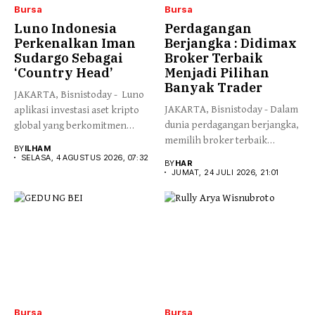
Bursa
Bursa
Luno Indonesia
Perdagangan
Perkenalkan Iman
Berjangka : Didimax
Sudargo Sebagai
Broker Terbaik
‘Country Head’
Menjadi Pilihan
Banyak Trader
JAKARTA, Bisnistoday - Luno
JAKARTA, Bisnistoday - Dalam
aplikasi investasi aset kripto
dunia perdagangan berjangka,
global yang berkomitmen
memilih broker terbaik
menyediakan...
BY
ILHAM
Indonesia merupakan...
SELASA, 4 AGUSTUS 2026, 07:32
BY
HAR
JUMAT, 24 JULI 2026, 21:01
Bursa
Bursa