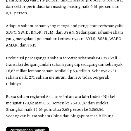
paling tinggi yaitu 1,9 persen, diikuti sektor properti & real estat
dan sektor perindustrian masing-masing naik 0,61 persen dan
0,31 persen.
Adapun saham-saham yang mengalami penguatan terbesar yaitu
SDPC, SWID, BNBR, FILM, dan BYAN. Sedangkan saham-saham
yang mengalami pelemahan terbesar yakni AYLS, BSSR, WAPO,
AMAR, dan TRIS.
Frekuensi perdagangan saham tercatat sebanyak 847.397 kali
transaksi dengan jumlah saham yang diperdagangkan sebanyak
16,87 miliar lembar saham senilai Rp6,4 triliun. Sebanyak 231
saham naik, 271 saham menurun, dan 203 tidak bergerak
nilainya.
Bursa saham regional Asia sore ini antara lain Indeks Nikkei
menguat 170,62 atau 0,65 persen ke 26.405,87 dan Indeks
Shanghai naik 19,69 poin atau 0,65 persen ke 3.065,56.
Sedangkan bursa saham China dan Singapura masih libur./
Perdagangan Saham