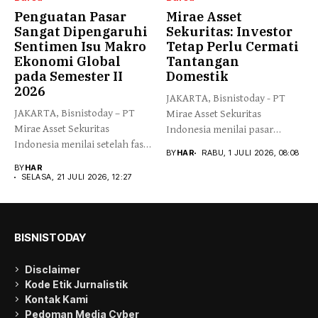
Penguatan Pasar
Mirae Asset
Sangat Dipengaruhi
Sekuritas: Investor
Sentimen Isu Makro
Tetap Perlu Cermati
Ekonomi Global
Tantangan
pada Semester II
Domestik
2026
JAKARTA, Bisnistoday - PT
JAKARTA, Bisnistoday – PT
Mirae Asset Sekuritas
Mirae Asset Sekuritas
Indonesia menilai pasar
Indonesia menilai setelah fase
keuangan global...
BY
HAR
RABU, 1 JULI 2026, 08:08
rebound,...
BY
HAR
SELASA, 21 JULI 2026, 12:27
BISNISTODAY
Disclaimer
Kode Etik Jurnalistik
Kontak Kami
Pedoman Media Cyber