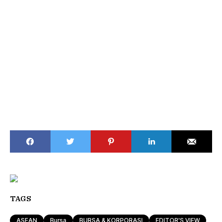
TAGS
ASEAN
Bursa
BURSA & KORPORASI
EDITOR'S VIEW