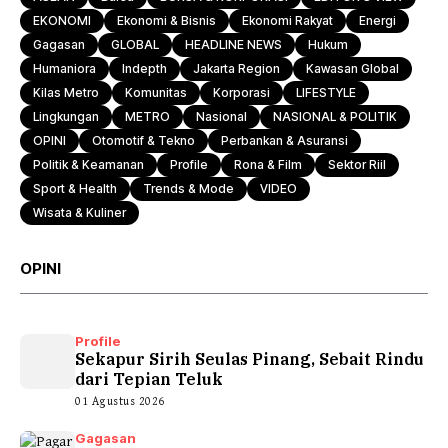
EKONOMI
Ekonomi & Bisnis
Ekonomi Rakyat
Energi
Gagasan
GLOBAL
HEADLINE NEWS
Hukum
Humaniora
Indepth
Jakarta Region
Kawasan Global
Kilas Metro
Komunitas
Korporasi
LIFESTYLE
Lingkungan
METRO
Nasional
NASIONAL & POLITIK
OPINI
Otomotif & Tekno
Perbankan & Asuransi
Politik & Keamanan
Profile
Rona & Film
Sektor Riil
Sport & Health
Trends & Mode
VIDEO
Wisata & Kuliner
OPINI
Profile
Sekapur Sirih Seulas Pinang, Sebait Rindu
dari Tepian Teluk
01 Agustus 2026
Gagasan