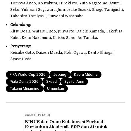
Tomoya Ando, Ko Itakura, Hiroki Ito, Yuto Nagatomo, Ayumu
Seko, Yukinari Sugawara, Junnosuke Suzuki, Shogo Taniguchi,
Takehiro Tomiyasu, Tsuyoshi Watanabe.
Gelandang:
Ritsu Doan, Wataru Endo, Junya Ito, Daichi Kamada, Takefusa
Kubo, Keito Nakamura, Kaishu Sano, Ao Tanaka.
Penyerang:
Keisuke Goto, Daizen Maeda, Koki Ogawa, Kento Shiogai,
Ayase Ueda.
FIFA World Cup 2026
Jepang
Kaoru Mitoma
Piala Dunia 2026
Skuad
Syaiful Amri
Takumi Minamino
Umumkan
PREVIOUS POST
BINUS dan Odoo Kolaborasi Perkuat
Kurikulum Akademik ERP dan AI untuk