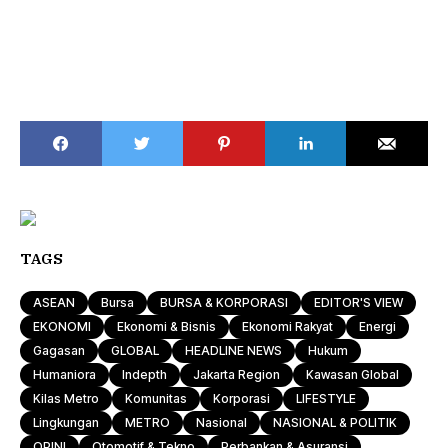
TAGS
ASEAN
Bursa
BURSA & KORPORASI
EDITOR'S VIEW
EKONOMI
Ekonomi & Bisnis
Ekonomi Rakyat
Energi
Gagasan
GLOBAL
HEADLINE NEWS
Hukum
Humaniora
Indepth
Jakarta Region
Kawasan Global
Kilas Metro
Komunitas
Korporasi
LIFESTYLE
Lingkungan
METRO
Nasional
NASIONAL & POLITIK
OPINI
Otomotif & Tekno
Perbankan & Asuransi