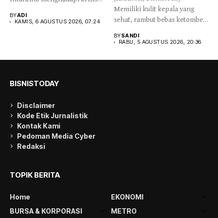
Memiliki kulit kepala yang
kepemimpinan setelah
BY
ADI
sehat, rambut bebas ketombe
sejumlah...
KAMIS, 6 AGUSTUS 2026, 07:24
menjadi...
BY
SANDI
RABU, 5 AGUSTUS 2026, 20:36
BISNISTODAY
Disclaimer
Kode Etik Jurnalistik
Kontak Kami
Pedoman Media Cyber
Redaksi
TOPIK BERITA
Home
EKONOMI
BURSA & KORPORASI
METRO