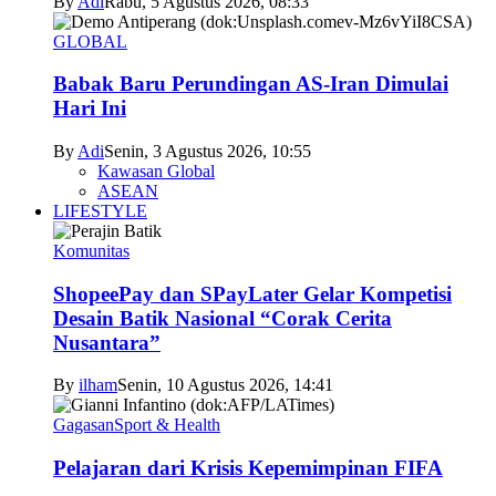
By
Adi
Rabu, 5 Agustus 2026, 08:33
GLOBAL
Babak Baru Perundingan AS-Iran Dimulai
Hari Ini
By
Adi
Senin, 3 Agustus 2026, 10:55
Kawasan Global
ASEAN
LIFESTYLE
Komunitas
ShopeePay dan SPayLater Gelar Kompetisi
Desain Batik Nasional “Corak Cerita
Nusantara”
By
ilham
Senin, 10 Agustus 2026, 14:41
Gagasan
Sport & Health
Pelajaran dari Krisis Kepemimpinan FIFA