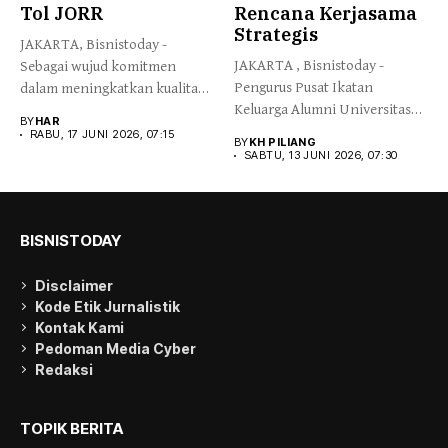
Tol JORR
Rencana Kerjasama
Strategis
JAKARTA, Bisnistoday -
JAKARTA , Bisnistoday -
Sebagai wujud komitmen
Pengurus Pusat Ikatan
dalam meningkatkan kualitas
Keluarga Alumni Universitas
infrastruktur secara
BY
HAR
Negeri Jakarta...
berkelanjutan,...
RABU, 17 JUNI 2026, 07:15
BY
KH PILIANG
SABTU, 13 JUNI 2026, 07:30
BISNISTODAY
Disclaimer
Kode Etik Jurnalistik
Kontak Kami
Pedoman Media Cyber
Redaksi
TOPIK BERITA