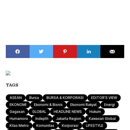
TAGS
ASEAN
Bursa
BURSA & KORPORASI
EDITOR'S VIEW
EKONOMI
Ekonomi & Bisnis
Ekonomi Rakyat
Energi
Gagasan
GLOBAL
HEADLINE NEWS
Hukum
Humaniora
Indepth
Jakarta Region
Kawasan Global
Kilas Metro
Komunitas
Korporasi
LIFESTYLE