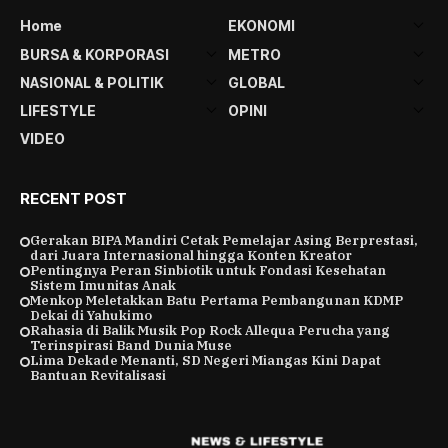
Home
EKONOMI
BURSA & KORPORASI
METRO
NASIONAL & POLITIK
GLOBAL
LIFESTYLE
OPINI
VIDEO
RECENT POST
Gerakan BIPA Mandiri Cetak Pemelajar Asing Berprestasi,
dari Juara Internasional hingga Konten Kreator
Pentingnya Peran Sinbiotik untuk Fondasi Kesehatan
Sistem Imunitas Anak
Menkop Meletakkan Batu Pertama Pembangunan KDMP
Dekai di Yahukimo
Rahasia di Balik Musik Pop Rock Allequa Perucha yang
Terinspirasi Band Dunia Muse
Lima Dekade Menanti, SD Negeri Miangas Kini Dapat
Bantuan Revitalisasi