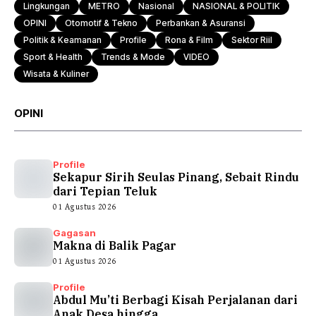
Lingkungan
METRO
Nasional
NASIONAL & POLITIK
OPINI
Otomotif & Tekno
Perbankan & Asuransi
Politik & Keamanan
Profile
Rona & Film
Sektor Riil
Sport & Health
Trends & Mode
VIDEO
Wisata & Kuliner
OPINI
Profile
Sekapur Sirih Seulas Pinang, Sebait Rindu
dari Tepian Teluk
01 Agustus 2026
Gagasan
Makna di Balik Pagar
01 Agustus 2026
Profile
Abdul Mu’ti Berbagi Kisah Perjalanan dari
Anak Desa hingga...