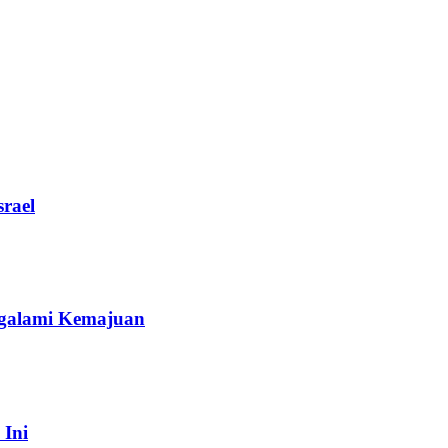
rael
galami Kemajuan
 Ini