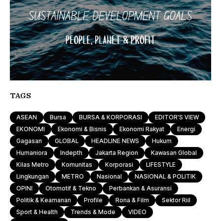
TAGS
ASEAN
Bursa
BURSA & KORPORASI
EDITOR'S VIEW
EKONOMI
Ekonomi & Bisnis
Ekonomi Rakyat
Energi
Gagasan
GLOBAL
HEADLINE NEWS
Hukum
Humaniora
Indepth
Jakarta Region
Kawasan Global
Kilas Metro
Komunitas
Korporasi
LIFESTYLE
Lingkungan
METRO
Nasional
NASIONAL & POLITIK
OPINI
Otomotif & Tekno
Perbankan & Asuransi
Politik & Keamanan
Profile
Rona & Film
Sektor Riil
Sport & Health
Trends & Mode
VIDEO