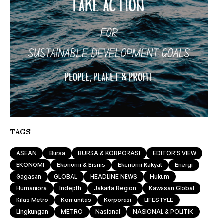
TAGS
ASEAN
Bursa
BURSA & KORPORASI
EDITOR'S VIEW
EKONOMI
Ekonomi & Bisnis
Ekonomi Rakyat
Energi
Gagasan
GLOBAL
HEADLINE NEWS
Hukum
Humaniora
Indepth
Jakarta Region
Kawasan Global
Kilas Metro
Komunitas
Korporasi
LIFESTYLE
Lingkungan
METRO
Nasional
NASIONAL & POLITIK