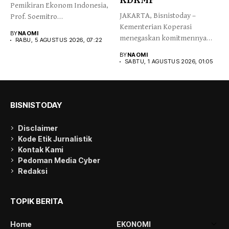
Pemikiran Ekonom Indonesia,
JAKARTA, Bisnistoday –
Prof. Soemitro
Kementerian Koperasi
Djojohadikusumo yang
BY
NAOMI
menegaskan komitmennya
menegaskan kemerdekaan...
RABU, 5 AGUSTUS 2026, 07:22
menjaga integritas dan
BY
NAOMI
kepercayaan publik...
SABTU, 1 AGUSTUS 2026, 01:05
BISNISTODAY
Disclaimer
Kode Etik Jurnalistik
Kontak Kami
Pedoman Media Cyber
Redaksi
TOPIK BERITA
Home
EKONOMI