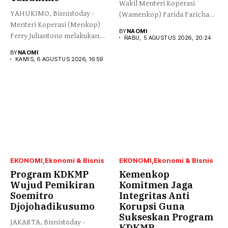
Wakil Menteri Koperasi
YAHUKIMO, Bisnistoday -
(Wamenkop) Farida Farichah
Menteri Koperasi (Menkop)
melepas secara simbolis...
BY
NAOMI
Ferry Juliantono melakukan
RABU, 5 AGUSTUS 2026, 20:24
peletakan batu pertama...
BY
NAOMI
KAMIS, 6 AGUSTUS 2026, 16:59
EKONOMI
Ekonomi & Bisnis
EKONOMI
Ekonomi & Bisnis
Program KDKMP
Kemenkop
Wujud Pemikiran
Komitmen Jaga
Soemitro
Integritas Anti
Djojohadikusumo
Korupsi Guna
Sukseskan Program
JAKARTA, Bisnistoday -
KDKMP