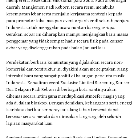
mempererat kedekatan emosional para Sobat Padi di berbagai
daerah. Manajemen Padi Reborn secara resmi membuka
kesempatan lebar serta menjalin kerjasama strategis kepada
para promotor lokal maupun event organizer di seluruh penjuru
Indonesia untuk menggelar acara nonton bareng serupa.
Gerakan nobar ini diharapkan mampu menjangkau basis massa
penggemar yang tidak sempat hadir secara fisik pada konser
akbar yang diselenggarakan pada bulan Januari lalu.
​Pendekatan berbasis komunitas yang dijalankan secara non-
komersial dan terstruktur ini diyakini akan menciptakan ruang
interaksi baru yang sangat positif di kalangan pencinta musik
Indonesia. Kehadiran event Exclusive Limited Screening Konser
Dua Delapan Padi Reborn di berbagai kota nantinya akan
dikemas secara intim guna menduplikasi atmosfer magis yang
ada di dalam bioskop. Dengan demikian, kehangatan serta energi
luar biasa dari konser perayaan ulang tahun tersebut dapat
tersebar secara merata dan dirasakan langsung oleh seluruh
lapisan masyarakat luas.
​Sembari menanti kehadiran event Exclusive Limited Screening