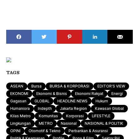
TAGS
ASEAN
Bursa
BURSA & KORPORASI
EDITOR'S VIEW
EKONOMI
Ekonomi & Bisnis
Ekonomi Rakyat
Energi
Gagasan
GLOBAL
HEADLINE NEWS
Hukum
Humaniora
Indepth
Jakarta Region
Kawasan Global
Kilas Metro
Komunitas
Korporasi
LIFESTYLE
Lingkungan
METRO
Nasional
NASIONAL & POLITIK
OPINI
Otomotif & Tekno
Perbankan & Asuransi
Politik & Keamanan
Profile
Rona & Film
Sektor Riil