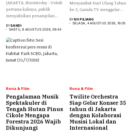
JAKARTA, Bisnistoday - Untuk
Menyambut Hari Ulang Tahun
pertama kalinya, publik
ke-3, Garuda TV menggelar
menyaksikan penampilan
konferensi pers...
BY
KH PILIANG
langsung "Cahaya Hati",...
SELASA, 4 AGUSTUS 2026, 16:05
BY
SANDI
SABTU, 8 AGUSTUS 2026, 06:44
Rona & Film
Rona & Film
Pengalaman Musik
Twilite Orchestra
Spektakuler di
Siap Gelar Konser 35
Tengah Hutan Pinus
tahun di Jakarta
Cikole Mengapa
dengan Kolaborasi
Forestra 2026 Wajib
Musisi Lokal dan
Dikunjungi
Internasional