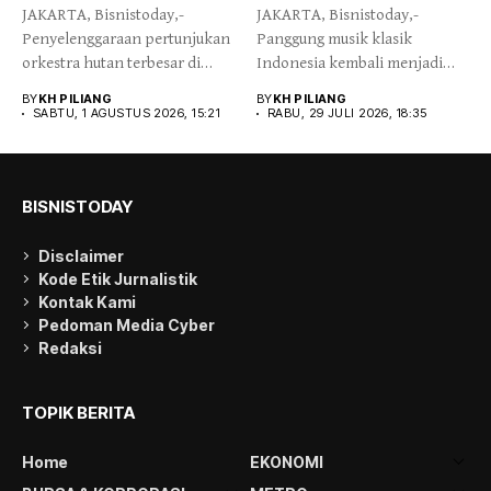
JAKARTA, Bisnistoday,- ​
JAKARTA, Bisnistoday,-
Penyelenggaraan pertunjukan
Panggung musik klasik
orkestra hutan terbesar di
Indonesia kembali menjadi
Indonesia kembali menyapa
sorotan utama menyusul
BY
KH PILIANG
BY
KH PILIANG
para...
persiapan...
SABTU, 1 AGUSTUS 2026, 15:21
RABU, 29 JULI 2026, 18:35
BISNISTODAY
Disclaimer
Kode Etik Jurnalistik
Kontak Kami
Pedoman Media Cyber
Redaksi
TOPIK BERITA
Home
EKONOMI