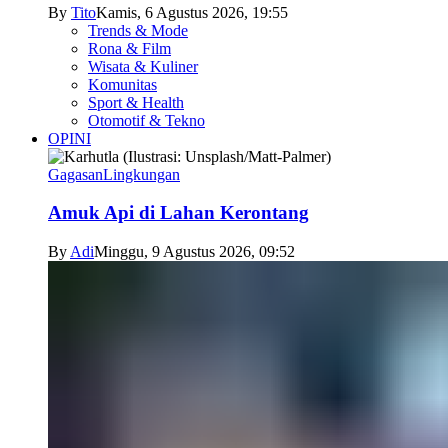
By
Tito
Kamis, 6 Agustus 2026, 19:55
Trends & Mode
Rona & Film
Wisata & Kuliner
Komunitas
Sport & Health
Otomotif & Tekno
OPINI
Gagasan
Lingkungan
Amuk Api di Lahan Kerontang
By
Adi
Minggu, 9 Agustus 2026, 09:52