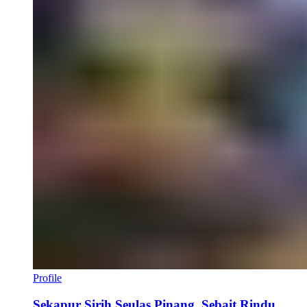
Profile
Sekapur Sirih Seulas Pinang, Sebait Rindu