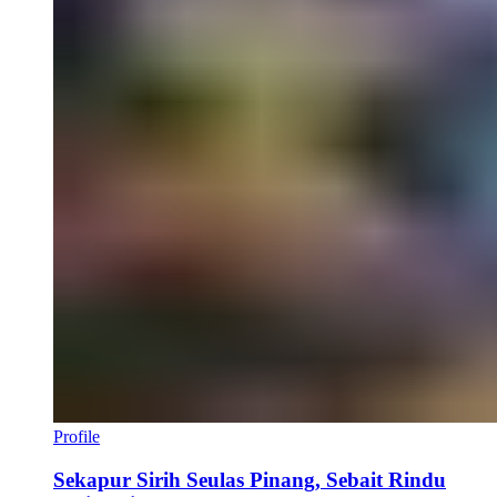
Profile
Sekapur Sirih Seulas Pinang, Sebait Rindu