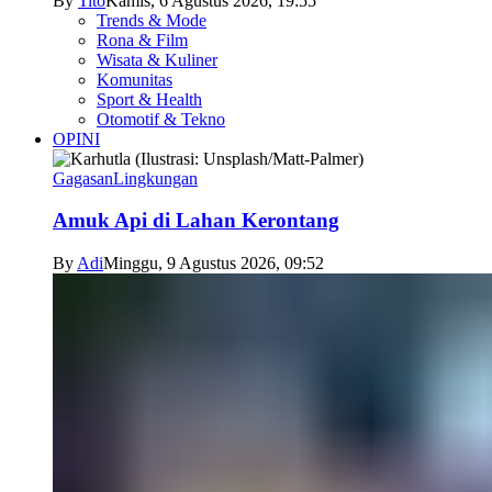
By
Tito
Kamis, 6 Agustus 2026, 19:55
Trends & Mode
Rona & Film
Wisata & Kuliner
Komunitas
Sport & Health
Otomotif & Tekno
OPINI
Gagasan
Lingkungan
Amuk Api di Lahan Kerontang
By
Adi
Minggu, 9 Agustus 2026, 09:52