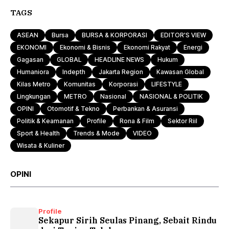
TAGS
ASEAN
Bursa
BURSA & KORPORASI
EDITOR'S VIEW
EKONOMI
Ekonomi & Bisnis
Ekonomi Rakyat
Energi
Gagasan
GLOBAL
HEADLINE NEWS
Hukum
Humaniora
Indepth
Jakarta Region
Kawasan Global
Kilas Metro
Komunitas
Korporasi
LIFESTYLE
Lingkungan
METRO
Nasional
NASIONAL & POLITIK
OPINI
Otomotif & Tekno
Perbankan & Asuransi
Politik & Keamanan
Profile
Rona & Film
Sektor Riil
Sport & Health
Trends & Mode
VIDEO
Wisata & Kuliner
OPINI
Profile
Sekapur Sirih Seulas Pinang, Sebait Rindu