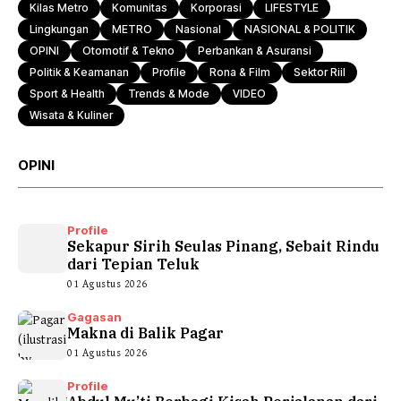
Kilas Metro
Komunitas
Korporasi
LIFESTYLE
Lingkungan
METRO
Nasional
NASIONAL & POLITIK
OPINI
Otomotif & Tekno
Perbankan & Asuransi
Politik & Keamanan
Profile
Rona & Film
Sektor Riil
Sport & Health
Trends & Mode
VIDEO
Wisata & Kuliner
OPINI
Profile
Sekapur Sirih Seulas Pinang, Sebait Rindu
dari Tepian Teluk
01 Agustus 2026
Gagasan
Makna di Balik Pagar
01 Agustus 2026
Profile