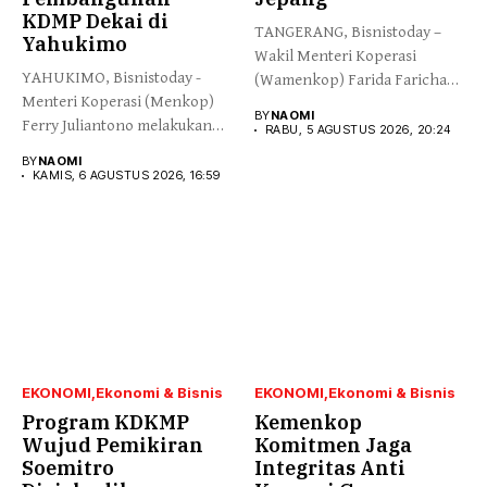
KDMP Dekai di
TANGERANG, Bisnistoday –
Yahukimo
Wakil Menteri Koperasi
YAHUKIMO, Bisnistoday -
(Wamenkop) Farida Farichah
Menteri Koperasi (Menkop)
melepas secara simbolis...
BY
NAOMI
Ferry Juliantono melakukan
RABU, 5 AGUSTUS 2026, 20:24
peletakan batu pertama...
BY
NAOMI
KAMIS, 6 AGUSTUS 2026, 16:59
EKONOMI
Ekonomi & Bisnis
EKONOMI
Ekonomi & Bisnis
Program KDKMP
Kemenkop
Wujud Pemikiran
Komitmen Jaga
Soemitro
Integritas Anti