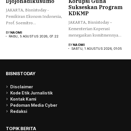
Djojohadikusumo
Korupsi Guna
Sukseskan Program
JAKARTA, Bisnistoday -
KDKMP
Pemikiran Ekonom Indonesia,
JAKARTA, Bisnistoday –
Prof. Soemitro
Kementerian Koperasi
Djojohadikusumo yang
BY
NAOMI
menegaskan komitmennya
menegaskan kemerdekaan...
RABU, 5 AGUSTUS 2026, 07:22
menjaga integritas dan
BY
NAOMI
kepercayaan publik...
SABTU, 1 AGUSTUS 2026, 01:05
BISNISTODAY
Disclaimer
Kode Etik Jurnalistik
Kontak Kami
Pedoman Media Cyber
Redaksi
TOPIK BERITA