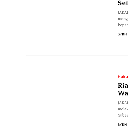
Set
Otomotif & Tekno
JAKAR
mengu
kepad
BY
KH 
Huk
Ri
Wa
JAKAR
melak
Guber
BY
KH 