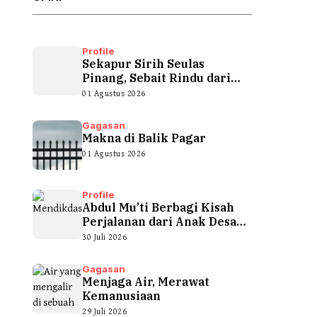
Profile
Sekapur Sirih Seulas
Pinang, Sebait Rindu dari
Tepian Teluk
01 Agustus 2026
Gagasan
Makna di Balik Pagar
01 Agustus 2026
Profile
Abdul Mu’ti Berbagi Kisah
Perjalanan dari Anak Desa
hingga...
30 Juli 2026
Gagasan
Menjaga Air, Merawat
Kemanusiaan
29 Juli 2026