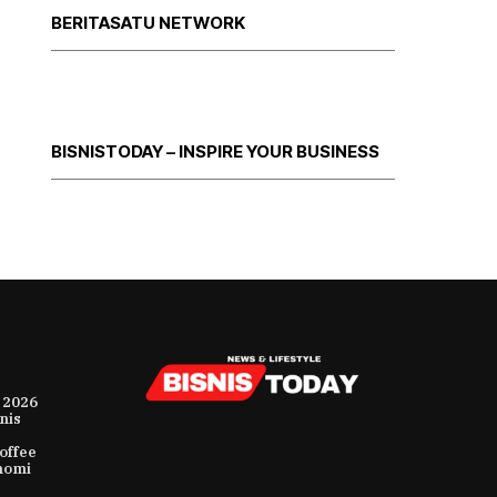
BERITASATU NETWORK
BISNISTODAY – INSPIRE YOUR BUSINESS
 2026
nis
offee
nomi