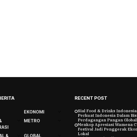
BERITA
RECENT POST
Sial Food & Drinks Indonesia
EKONOMI
Perkuat Indonesia Dalam Bis
Perdagangan Pangan Global
&
METRO
Menkop Apresiasi Wamena C
ASI
Festival Jadi Penggerak Eko
Lokal
AL &
GLOBAL