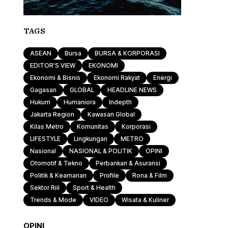
TAGS
ASEAN
Bursa
BURSA & KORPORASI
EDITOR'S VIEW
EKONOMI
Ekonomi & Bisnis
Ekonomi Rakyat
Energi
Gagasan
GLOBAL
HEADLINE NEWS
Hukum
Humaniora
Indepth
Jakarta Region
Kawasan Global
Kilas Metro
Komunitas
Korporasi
LIFESTYLE
Lingkungan
METRO
Nasional
NASIONAL & POLITIK
OPINI
Otomotif & Tekno
Perbankan & Asuransi
Politik & Keamanan
Profile
Rona & Film
Sektor Riil
Sport & Health
Trends & Mode
VIDEO
Wisata & Kuliner
OPINI