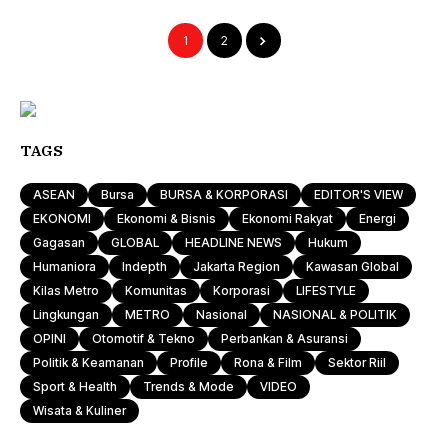
1
2
TAGS
ASEAN
Bursa
BURSA & KORPORASI
EDITOR'S VIEW
EKONOMI
Ekonomi & Bisnis
Ekonomi Rakyat
Energi
Gagasan
GLOBAL
HEADLINE NEWS
Hukum
Humaniora
Indepth
Jakarta Region
Kawasan Global
Kilas Metro
Komunitas
Korporasi
LIFESTYLE
Lingkungan
METRO
Nasional
NASIONAL & POLITIK
OPINI
Otomotif & Tekno
Perbankan & Asuransi
Politik & Keamanan
Profile
Rona & Film
Sektor Riil
Sport & Health
Trends & Mode
VIDEO
Wisata & Kuliner