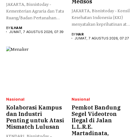
Medsos
JAKARTA, Bisnistoday -
JAKARTA, Bisnistoday - Konsil
Kementerian Agraria dan Tata
Kesehatan Indonesia (KKI)
Ruang/Badan Pertanahan
menyatakan keprihatinan atas
Nasional (ATR/BPN) meraih...
BY
ILHAM
peristiwa yang...
JUMAT, 7 AGUSTUS 2026, 07:39
BY
HAR
JUMAT, 7 AGUSTUS 2026, 07:27
Nasional
Nasional
Kolaborasi Kampus
Pemkot Bandung
dan Industri
Segel Videotron
Penting untuk Atasi
Ilegal di Jalan
Mismatch Lulusan
L.L.R.E.
Martadinata,
KENDARI, Bisnistoday –