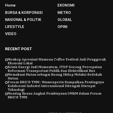
Home
EKONOMI
BURSA & KORPORASI
METRO
NASIONAL & POLITIK
GLOBAL
LIFESTYLE
OPINI
VIDEO
RECENT POST
Menkop Apresiasi Wamena Coffee Festival Jadi Penggerak
Ekonomi Lokal
Krisis Energi Jadi Momentum, ITDP Dorong Percepatan
Reformasi Transportasi Publik dan Elektrifikasi Bus
Memaknai Hutan sebagai Ruang Hidup Melalui Sedekah
Hutan
Forum BRICS TMM : Wamenperin Sampaikan Pentingnya
Kolaborasi Industri Internasional Ditengah Disrupsi
Teknologi
Mendag Busan Angkat Pembiayaan UMKM dalam Forum
BRICS TMM