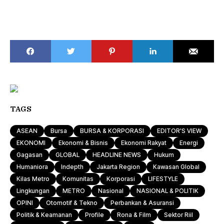
TAGS
ASEAN
Bursa
BURSA & KORPORASI
EDITOR'S VIEW
EKONOMI
Ekonomi & Bisnis
Ekonomi Rakyat
Energi
Gagasan
GLOBAL
HEADLINE NEWS
Hukum
Humaniora
Indepth
Jakarta Region
Kawasan Global
Kilas Metro
Komunitas
Korporasi
LIFESTYLE
Lingkungan
METRO
Nasional
NASIONAL & POLITIK
OPINI
Otomotif & Tekno
Perbankan & Asuransi
Politik & Keamanan
Profile
Rona & Film
Sektor Riil