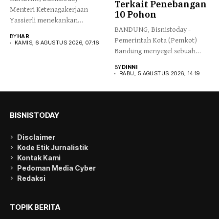
Terkait Penebangan
Menteri Ketenagakerjaan
10 Pohon
Yassierli menekankan
BANDUNG, Bisnistoday -
pentingnya kolaborasi yang
BY
HAR
Pemerintah Kota (Pemkot)
lebih erat...
KAMIS, 6 AGUSTUS 2026, 07:16
Bandung menyegel sebuah
videotron yang terpasang...
BY
DINNI
RABU, 5 AGUSTUS 2026, 14:19
BISNISTODAY
Disclaimer
Kode Etik Jurnalistik
Kontak Kami
Pedoman Media Cyber
Redaksi
TOPIK BERITA