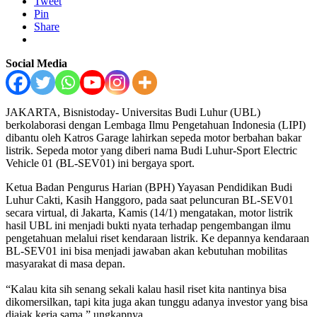
Tweet
Pin
Share
Social Media
JAKARTA, Bisnistoday- Universitas Budi Luhur (UBL)
berkolaborasi dengan Lembaga Ilmu Pengetahuan Indonesia (LIPI)
dibantu oleh Katros Garage lahirkan sepeda motor berbahan bakar
listrik. Sepeda motor yang diberi nama Budi Luhur-Sport Electric
Vehicle 01 (BL-SEV01) ini bergaya sport.
Ketua Badan Pengurus Harian (BPH) Yayasan Pendidikan Budi
Luhur Cakti, Kasih Hanggoro, pada saat peluncuran BL-SEV01
secara virtual, di Jakarta, Kamis (14/1) mengatakan, motor listrik
hasil UBL ini menjadi bukti nyata terhadap pengembangan ilmu
pengetahuan melalui riset kendaraan listrik. Ke depannya kendaraan
BL-SEV01 ini bisa menjadi jawaban akan kebutuhan mobilitas
masyarakat di masa depan.
“Kalau kita sih senang sekali kalau hasil riset kita nantinya bisa
dikomersilkan, tapi kita juga akan tunggu adanya investor yang bisa
diajak kerja sama,” ungkapnya.