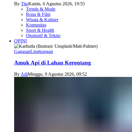
By
Tito
Kamis, 6 Agustus 2026, 19:55
Trends & Mode
Rona & Film
Wisata & Kuliner
Komunitas
Sport & Health
Otomotif & Tekno
OPINI
Gagasan
Lingkungan
Amuk Api di Lahan Kerontang
By
Adi
Minggu, 9 Agustus 2026, 09:52