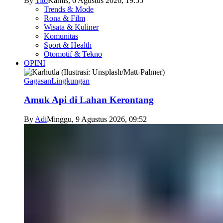
By
Tito
Kamis, 6 Agustus 2026, 19:55
Trends & Mode
Rona & Film
Wisata & Kuliner
Komunitas
Sport & Health
Otomotif & Tekno
OPINI
Gagasan
Lingkungan
Amuk Api di Lahan Kerontang
By
Adi
Minggu, 9 Agustus 2026, 09:52