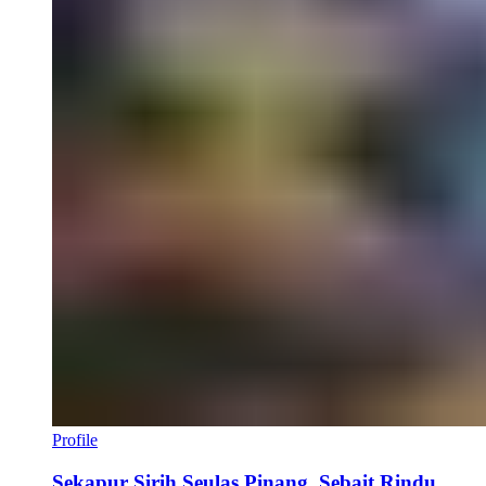
Profile
Sekapur Sirih Seulas Pinang, Sebait Rindu