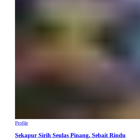
Profile
Sekapur Sirih Seulas Pinang, Sebait Rindu