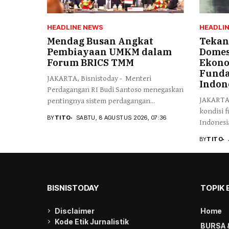
HEADLINE NEWS
HEADLI
Mendag Busan Angkat
Tekan
Pembiayaan UMKM dalam
Domes
Forum BRICS TMM
Ekono
Funda
JAKARTA, Bisnistoday - Menteri
Indone
Perdagangan RI Budi Santoso menegaskan
JAKARTA,
pentingnya sistem perdagangan...
kondisi 
BY
TITO
SABTU, 8 AGUSTUS 2026, 07:36
Indonesia
BY
TITO
BISNISTODAY
TOPIK 
Disclaimer
Home
Kode Etik Jurnalistik
BURSA 