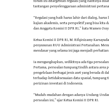
forum ini ditargetkan regulasi yang nantinya di
tantangan penyelenggaraan administrasi pertana
“Regulasi yang baik harus lahir dari dialog, haru
kajian akademis, serta perspektif yang bisa kita
dan Anggota Komisi II DPR RI,” kata Wamen Ossy
Ketua Komisi II DPR RI, M. Rifqinizamy Karsayu
penyusunan RUU Administrasi Pertanahan. Menuru
mendasar yang selama ini juga menjadi perhatian 
Ia mengungkapkan, sedikitnya ada tiga persoalan
Pertama, persoalan tumpang tindih antara area 
pengelolaan berbagai jenis aset yang berada di d
terhadap ketidaksesuaian data spasial, tumpang t
perizinan investasi di Indonesia.
“Mudah-mudahan dengan adanya Undang-Undang A
persoalan ini,” ujar Ketua Komisi II DPR RI.