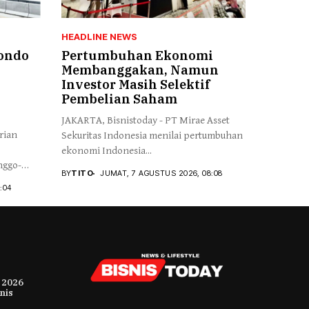
HEADLINE NEWS
bondo
Pertumbuhan Ekonomi
Membanggakan, Namun
Investor Masih Selektif
Pembelian Saham
JAKARTA, Bisnistoday - PT Mirae Asset
rian
Sekuritas Indonesia menilai pertumbuhan
ekonomi Indonesia...
nggo-
BY
TITO
JUMAT, 7 AGUSTUS 2026, 08:08
:04
 2026
nis