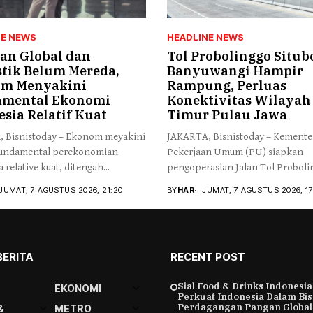
NE NEWS
HEADLINE NEWS
an Global dan
Tol Probolinggo Situ
tik Belum Mereda,
Banyuwangi Hampir
m Menyakini
Rampung, Perluas
mental Ekonomi
Konektivitas Wilayah
sia Relatif Kuat
Timur Pulau Jawa
 Bisnistoday – Ekonom meyakini
JAKARTA, Bisnistoday – Kemente
fundamental perekonomian
Pekerjaan Umum (PU) siapkan
 relative kuat, ditengah...
pengoperasian Jalan Tol Proboli
Situbondo-Banyuwangi...
JUMAT, 7 AGUSTUS 2026, 21:20
BY
HAR
JUMAT, 7 AGUSTUS 2026, 17
BERITA
RECENT POST
Sial Food & Drinks Indonesia
EKONOMI
Perkuat Indonesia Dalam Bis
Perdagangan Pangan Global
&
METRO