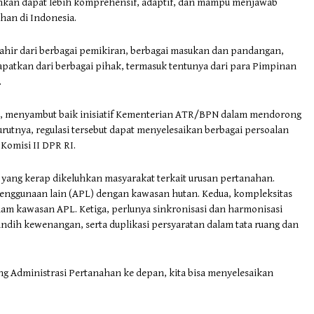
sahkan dapat lebih komprehensif, adaptif, dan mampu menjawab
han di Indonesia.
s lahir dari berbagai pemikiran, berbagai masukan dan pandangan,
 dapatkan dari berbagai pihak, termasuk tentunya dari para Pimpinan
.
da, menyambut baik inisiatif Kementerian ATR/BPN dalam mendorong
tnya, regulasi tersebut dapat menyelesaikan berbagai persoalan
Komisi II DPR RI.
 yang kerap dikeluhkan masyarakat terkait urusan pertanahan.
penggunaan lain (APL) dengan kawasan hutan. Kedua, kompleksitas
alam kawasan APL. Ketiga, perlunya sinkronisasi dan harmonisasi
indih kewenangan, serta duplikasi persyaratan dalam tata ruang dan
dministrasi Pertanahan ke depan, kita bisa menyelesaikan