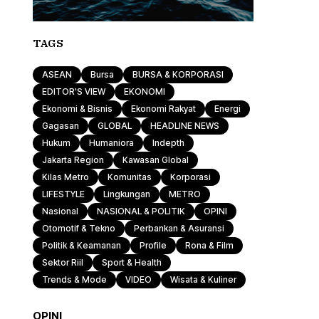
TAGS
ASEAN
Bursa
BURSA & KORPORASI
EDITOR'S VIEW
EKONOMI
Ekonomi & Bisnis
Ekonomi Rakyat
Energi
Gagasan
GLOBAL
HEADLINE NEWS
Hukum
Humaniora
Indepth
Jakarta Region
Kawasan Global
Kilas Metro
Komunitas
Korporasi
LIFESTYLE
Lingkungan
METRO
Nasional
NASIONAL & POLITIK
OPINI
Otomotif & Tekno
Perbankan & Asuransi
Politik & Keamanan
Profile
Rona & Film
Sektor Riil
Sport & Health
Trends & Mode
VIDEO
Wisata & Kuliner
OPINI