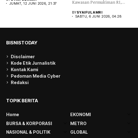
Kawasan Permukiman RI,
JUMAT, 12 JUNI 2026, 21:37
Fahri Hamzah,...
BY
SYAIFUL AMRI
SABTU, 6 JUNI 2026, 04:28
BISNISTODAY
Disclaimer
Kode Etik Jurnalistik
Kontak Kami
Pedoman Media Cyber
Redaksi
TOPIK BERITA
Home
EKONOMI
BURSA & KORPORASI
METRO
NASIONAL & POLITIK
GLOBAL