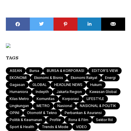
TAGS
ASEAN
Bursa
BURSA & KORPORASI
EDITOR'S VIEW
EKONOMI
Ekonomi & Bisnis
Ekonomi Rakyat
Energi
Gagasan
GLOBAL
HEADLINE NEWS
Hukum
Humaniora
Indepth
Jakarta Region
Kawasan Global
Kilas Metro
Komunitas
Korporasi
LIFESTYLE
Lingkungan
METRO
Nasional
NASIONAL & POLITIK
OPINI
Otomotif & Tekno
Perbankan & Asuransi
Politik & Keamanan
Profile
Rona & Film
Sektor Riil
Sport & Health
Trends & Mode
VIDEO