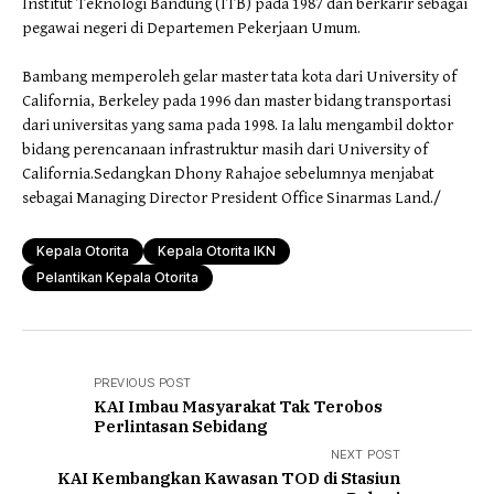
Institut Teknologi Bandung (ITB) pada 1987 dan berkarir sebagai
pegawai negeri di Departemen Pekerjaan Umum.
Bambang memperoleh gelar master tata kota dari University of
California, Berkeley pada 1996 dan master bidang transportasi
dari universitas yang sama pada 1998. Ia lalu mengambil doktor
bidang perencanaan infrastruktur masih dari University of
California.Sedangkan Dhony Rahajoe sebelumnya menjabat
sebagai Managing Director President Office Sinarmas Land./
Kepala Otorita
Kepala Otorita IKN
Pelantikan Kepala Otorita
PREVIOUS POST
KAI Imbau Masyarakat Tak Terobos
Perlintasan Sebidang
NEXT POST
KAI Kembangkan Kawasan TOD di Stasiun