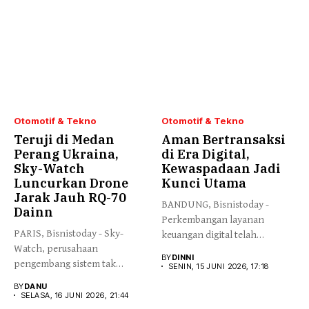
Otomotif & Tekno
Otomotif & Tekno
Teruji di Medan
Aman Bertransaksi
Perang Ukraina,
di Era Digital,
Sky-Watch
Kewaspadaan Jadi
Luncurkan Drone
Kunci Utama
Jarak Jauh RQ-70
BANDUNG, Bisnistoday -
Dainn
Perkembangan layanan
PARIS, Bisnistoday - Sky-
keuangan digital telah
Watch, perusahaan
membawa banyak kemudahan
BY
DINNI
pengembang sistem tak
bagi...
SENIN, 15 JUNI 2026, 17:18
berawak asal Denmark, resmi...
BY
DANU
SELASA, 16 JUNI 2026, 21:44