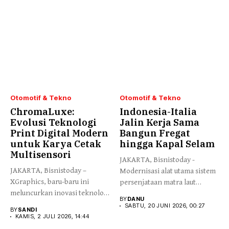
Otomotif & Tekno
Otomotif & Tekno
ChromaLuxe:
Indonesia-Italia
Evolusi Teknologi
Jalin Kerja Sama
Print Digital Modern
Bangun Fregat
untuk Karya Cetak
hingga Kapal Selam
Multisensori
JAKARTA, Bisnistoday -
JAKARTA, Bisnistoday –
Modernisasi alat utama sistem
XGraphics, baru-baru ini
persenjataan matra laut
meluncurkan inovasi teknologi
Indonesia memasuki...
BY
DANU
terbarunya ChromaLuxe di...
SABTU, 20 JUNI 2026, 00:27
BY
SANDI
KAMIS, 2 JULI 2026, 14:44