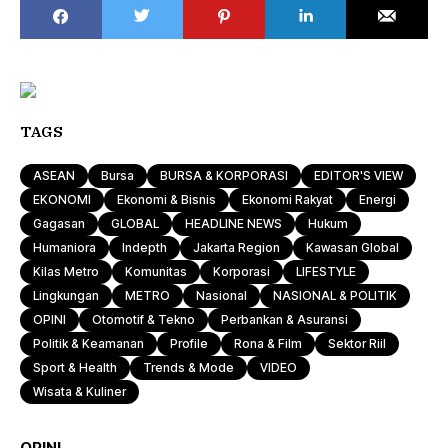
TAGS
ASEAN
Bursa
BURSA & KORPORASI
EDITOR'S VIEW
EKONOMI
Ekonomi & Bisnis
Ekonomi Rakyat
Energi
Gagasan
GLOBAL
HEADLINE NEWS
Hukum
Humaniora
Indepth
Jakarta Region
Kawasan Global
Kilas Metro
Komunitas
Korporasi
LIFESTYLE
Lingkungan
METRO
Nasional
NASIONAL & POLITIK
OPINI
Otomotif & Tekno
Perbankan & Asuransi
Politik & Keamanan
Profile
Rona & Film
Sektor Riil
Sport & Health
Trends & Mode
VIDEO
Wisata & Kuliner
OPINI