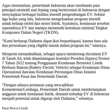
Agus menuturkan, pemerintah Indonesia akan membantu para
prinsipal otomotif asal Jepang yang berinvestasi di Indonesia dengan
menyiapkan berbagai fasilitas insentif pengembangan EV. Sekitar
tiga bulan yang lalu, Indonesia mengeluarkan program insentif
untuk belanja mobil dan motor listrik. Syaratnya, kendaraan tersebut
sepenuhnya EV dan mampu memenuhi ketentuan minimal Tingkat
Komponen Dalam Negeri (TKDN).
“Kami berharap Daihatsu dapat ikut berpartisipasi, karena baru ada
dua perusahaan yang eligible masuk dalam program ini,” tuturnya.
Menperin menambahkan, sebagai upaya mendorong ekosistem EV
di Tanah Air, telah ditandatangani Instruksi Presiden (Inpres) Nomor
7 Tahun 2022 tentang Penggunaan Kendaraan Bermotor Listrik
Berbasis Baterai (Battery Electric Vehicle) sebagai Kendaraan Dinas
Operasional dan/atau Kendaraan Perorangan Dinas Instansi
Pemerintah Pusat dan Pemerintah Daerah.
“Dengan adanya peraturan yang mewajibkan
Kementerian/Lembaga, Pemerintah Daerah untuk membelanjakan
anggaran untuk kendaraan listrik, demand terhadap EV di Indonesia
menjadi potensial untuk digarap oleh Daihatsu,” sebutnya.
Pasar Motor Listrik