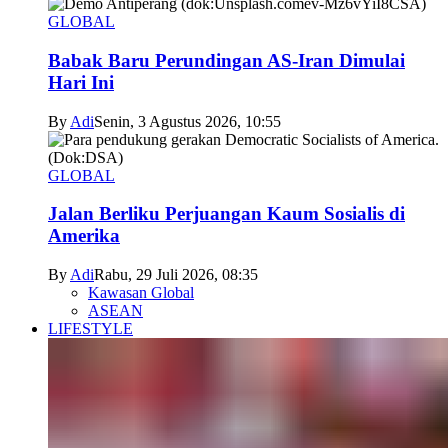
GLOBAL
Babak Baru Perundingan AS-Iran Dimulai
Hari Ini
By
Adi
Senin, 3 Agustus 2026, 10:55
GLOBAL
Jalan Berliku Perjuangan Kaum Sosialis di
Amerika
By
Adi
Rabu, 29 Juli 2026, 08:35
Kawasan Global
ASEAN
LIFESTYLE