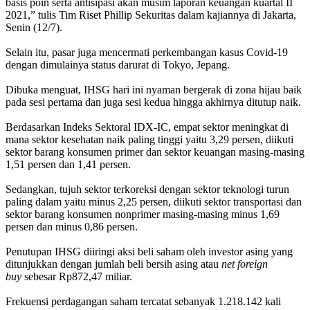
basis poin serta antisipasi akan musim laporan keuangan kuartal II
2021,” tulis Tim Riset Phillip Sekuritas dalam kajiannya di Jakarta,
Senin (12/7).
Selain itu, pasar juga mencermati perkembangan kasus Covid-19
dengan dimulainya status darurat di Tokyo, Jepang.
Dibuka menguat, IHSG hari ini nyaman bergerak di zona hijau baik
pada sesi pertama dan juga sesi kedua hingga akhirnya ditutup naik.
Berdasarkan Indeks Sektoral IDX-IC, empat sektor meningkat di
mana sektor kesehatan naik paling tinggi yaitu 3,29 persen, diikuti
sektor barang konsumen primer dan sektor keuangan masing-masing
1,51 persen dan 1,41 persen.
Sedangkan, tujuh sektor terkoreksi dengan sektor teknologi turun
paling dalam yaitu minus 2,25 persen, diikuti sektor transportasi dan
sektor barang konsumen nonprimer masing-masing minus 1,69
persen dan minus 0,86 persen.
Penutupan IHSG diiringi aksi beli saham oleh investor asing yang
ditunjukkan dengan jumlah beli bersih asing atau
net foreign
buy
sebesar Rp872,47 miliar.
Frekuensi perdagangan saham tercatat sebanyak 1.218.142 kali