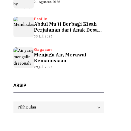
01 Agustus 2026
Profile
Abdul Mu’ti Berbagi Kisah
Perjalanan dari Anak Desa
hingga...
30 Juli 2026
Gagasan
Menjaga Air, Merawat
Kemanusiaan
29 Juli 2026
ARSIP
Arsip