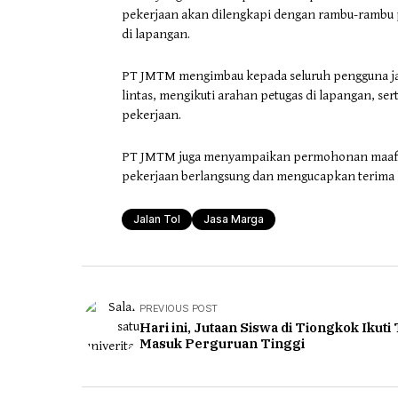
pekerjaan akan dilengkapi dengan rambu-rambu p
di lapangan.
PT JMTM mengimbau kepada seluruh pengguna jala
lintas, mengikuti arahan petugas di lapangan, se
pekerjaan.
PT JMTM juga menyampaikan permohonan maaf at
pekerjaan berlangsung dan mengucapkan terima k
Jalan Tol
Jasa Marga
PREVIOUS POST
Hari ini, Jutaan Siswa di Tiongkok Ikuti
Masuk Perguruan Tinggi