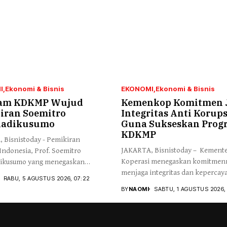
I
Ekonomi & Bisnis
EKONOMI
Ekonomi & Bisnis
am KDKMP Wujud
Kemenkop Komitmen 
iran Soemitro
Integritas Anti Korups
hadikusumo
Guna Sukseskan Prog
KDKMP
 Bisnistoday - Pemikiran
JAKARTA, Bisnistoday – Kement
ndonesia, Prof. Soemitro
Koperasi menegaskan komitmen
ikusumo yang menegaskan
menjaga integritas dan kepercay
aan...
RABU, 5 AGUSTUS 2026, 07:22
publik...
BY
NAOMI
SABTU, 1 AGUSTUS 2026, 