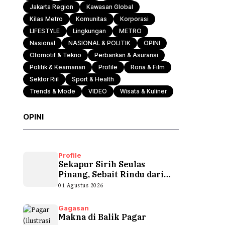
Jakarta Region
Kawasan Global
Kilas Metro
Komunitas
Korporasi
LIFESTYLE
Lingkungan
METRO
Nasional
NASIONAL & POLITIK
OPINI
Otomotif & Tekno
Perbankan & Asuransi
Politik & Keamanan
Profile
Rona & Film
Sektor Riil
Sport & Health
Trends & Mode
VIDEO
Wisata & Kuliner
OPINI
Profile
Sekapur Sirih Seulas
Pinang, Sebait Rindu dari
Tepian Teluk
01 Agustus 2026
Gagasan
Makna di Balik Pagar