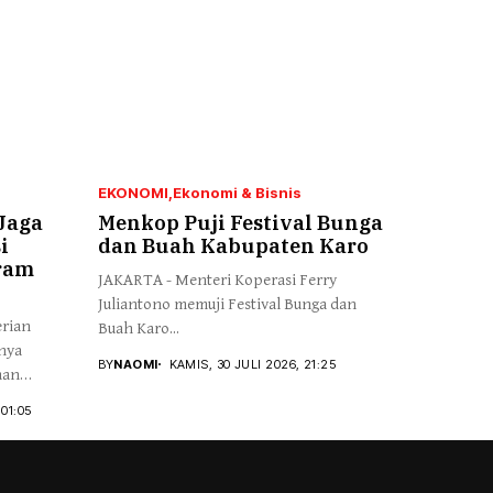
EKONOMI
Ekonomi & Bisnis
Jaga
Menkop Puji Festival Bunga
i
dan Buah Kabupaten Karo
ram
JAKARTA - Menteri Koperasi Ferry
Juliantono memuji Festival Bunga dan
erian
Buah Karo...
nya
BY
NAOMI
KAMIS, 30 JULI 2026, 21:25
aan
01:05