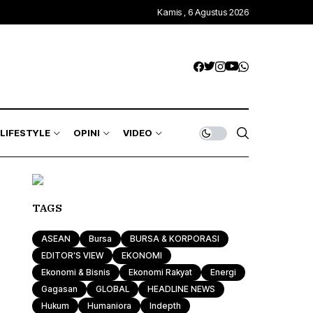
Kamis , 6 Agustus 2026
LIFESTYLE
OPINI
VIDEO
TAGS
ASEAN
Bursa
BURSA & KORPORASI
EDITOR'S VIEW
EKONOMI
Ekonomi & Bisnis
Ekonomi Rakyat
Energi
Gagasan
GLOBAL
HEADLINE NEWS
Hukum
Humaniora
Indepth