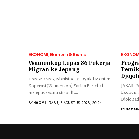
EKONOMI
Ekonomi & Bisnis
EKONOM
Wamenkop Lepas 86 Pekerja
Progr
Migran ke Jepang
Pemik
Djojo
TANGERANG, Bisnistoday – Wakil Menteri
JAKARTA,
Koperasi (Wamenkop) Farida Farichah
Ekonom I
melepas secara simbolis...
Djojohad
BY
NAOMI
RABU, 5 AGUSTUS 2026, 20:24
kemerdek
BY
NAOMI