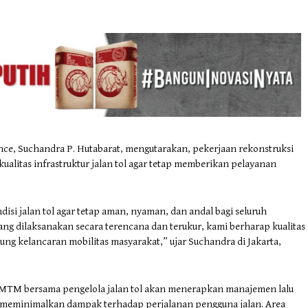
ce, Suchandra P. Hutabarat, mengutarakan, pekerjaan rekonstruksi
alitas infrastruktur jalan tol agar tetap memberikan pelayanan
i jalan tol agar tetap aman, nyaman, dan andal bagi seluruh
ang dilaksanakan secara terencana dan terukur, kami berharap kualitas
kung kelancaran mobilitas masyarakat,” ujar Suchandra di Jakarta,
JMTM bersama pengelola jalan tol akan menerapkan manajemen lalu
uk meminimalkan dampak terhadap perjalanan pengguna jalan. Area