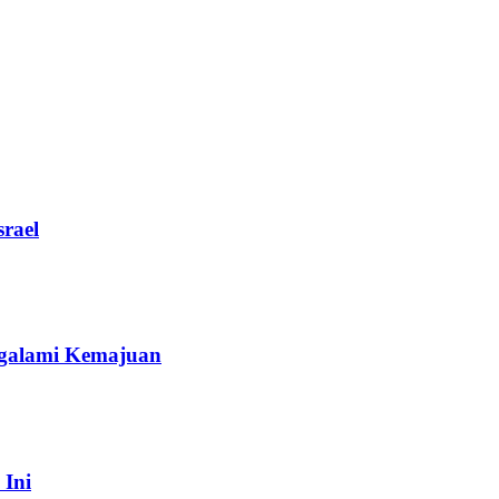
rael
galami Kemajuan
 Ini