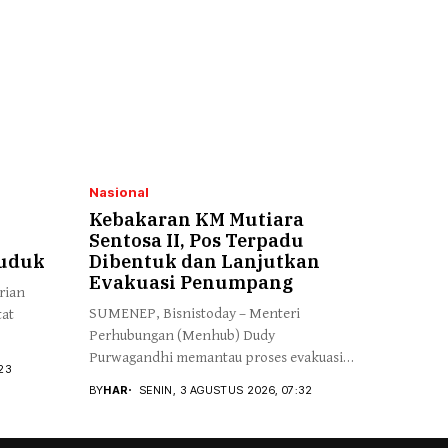
Nasional
Kebakaran KM Mutiara
G
Sentosa II, Pos Terpadu
duduk
Dibentuk dan Lanjutkan
Evakuasi Penumpang
rian
SUMENEP, Bisnistoday – Menteri
tat
Perhubungan (Menhub) Dudy
Purwagandhi memantau proses evakuasi
23
Penumpang...
BY
HAR
SENIN, 3 AGUSTUS 2026, 07:32