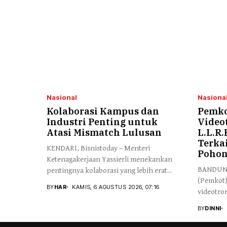
Nasional
Nasiona
Kolaborasi Kampus dan
Pemko
Industri Penting untuk
Videot
Atasi Mismatch Lulusan
L.L.R.
Terka
KENDARI, Bisnistoday – Menteri
Poho
Ketenagakerjaan Yassierli menekankan
BANDUNG,
pentingnya kolaborasi yang lebih erat...
(Pemkot)
BY
HAR
KAMIS, 6 AGUSTUS 2026, 07:16
videotron
BY
DINNI