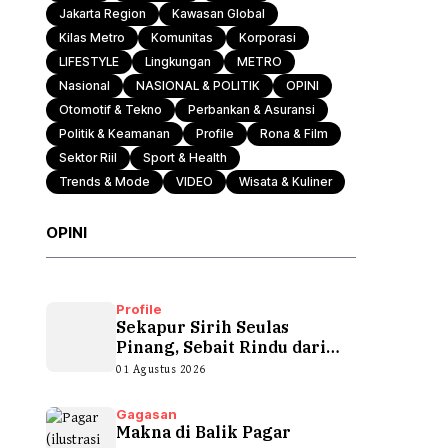
Jakarta Region
Kawasan Global
Kilas Metro
Komunitas
Korporasi
LIFESTYLE
Lingkungan
METRO
Nasional
NASIONAL & POLITIK
OPINI
Otomotif & Tekno
Perbankan & Asuransi
Politik & Keamanan
Profile
Rona & Film
Sektor Riil
Sport & Health
Trends & Mode
VIDEO
Wisata & Kuliner
OPINI
Profile
Sekapur Sirih Seulas
Pinang, Sebait Rindu dari
Tepian Teluk
01 Agustus 2026
Gagasan
Makna di Balik Pagar