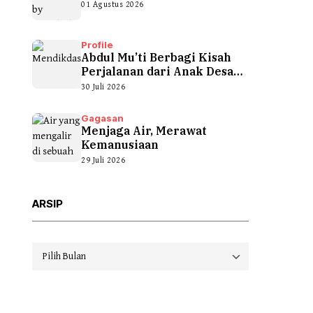
01 Agustus 2026
Profile
Abdul Mu’ti Berbagi Kisah
Perjalanan dari Anak Desa
hingga...
30 Juli 2026
Gagasan
Menjaga Air, Merawat
Kemanusiaan
29 Juli 2026
ARSIP
Arsip