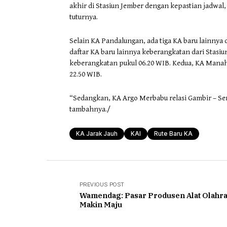
akhir di Stasiun Jember dengan kepastian jadwa
tuturnya.
Selain KA Pandalungan, ada tiga KA baru lainnya d
daftar KA baru lainnya keberangkatan dari Stasi
keberangkatan pukul 06.20 WIB. Kedua, KA Manah
22.50 WIB.
“Sedangkan, KA Argo Merbabu relasi Gambir – Se
tambahnya./
KA Jarak Jauh
KAI
Rute Baru KA
PREVIOUS POST
Wamendag: Pasar Produsen Alat Olahr
Makin Maju