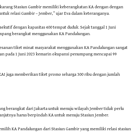
karang Stasiun Gambir memiliki keberangkatan KA dengan dengan
ntuk relasi Gambir – Jember,” ujar Eva dalam keteranganya.
kutif dengan kapasitas 400 tempat duduk. Sejak tanggal 1 Juni
enumpang berangkat menggunakan KA Pandalungan.
emesanan tiket minat masyarakat menggunakan KA Pandalungan sangat
tan pada 1 Juni 2023 kemarin okupansi penumpang mencapai 99
I juga memberikan tiket promo seharga 300 ribu dengan jumlah
g berangkat dari Jakarta untuk menuju wilayah Jember tidak perlu
elanjutnya harus berpindah KA untuk menuju Stasiun Jember.
milih KA Pandalungan dari Stasiun Gambir yang memiliki relasi stasiun