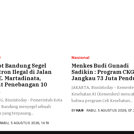
l
Nasional
t Bandung Segel
Menkes Budi Gunadi
ron Ilegal di Jalan
Sadikin : Program CK
E. Martadinata,
Jangkau 73 Juta Pen
it Penebangan 10
JAKARTA, Bisnistoday – Kemente
n
Kesehatan RI (Kemenkes) menca
 Bisnistoday - Pemerintah Kota
bahwa program Cek Kesehatan...
 Bandung menyegel sebuah
BY
HAR
RABU, 5 AGUSTUS 2026, 07:
 yang terpasang...
RABU, 5 AGUSTUS 2026, 14:19