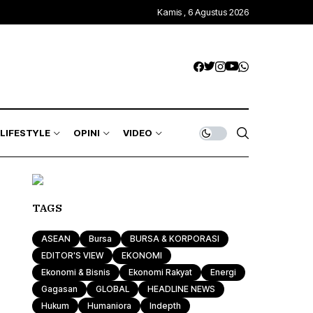
Kamis , 6 Agustus 2026
LIFESTYLE
OPINI
VIDEO
TAGS
ASEAN
Bursa
BURSA & KORPORASI
EDITOR'S VIEW
EKONOMI
Ekonomi & Bisnis
Ekonomi Rakyat
Energi
Gagasan
GLOBAL
HEADLINE NEWS
Hukum
Humaniora
Indepth