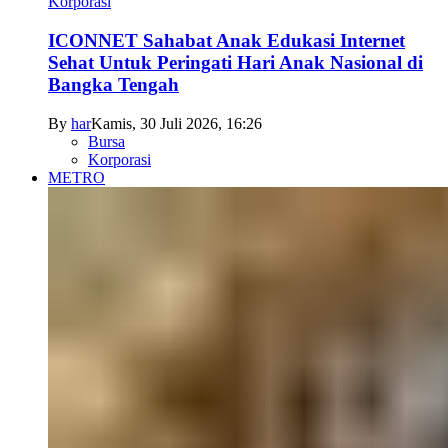
Korporasi
ICONNET Sahabat Anak Edukasi Internet
Sehat Untuk Peringati Hari Anak Nasional di
Bangka Tengah
By
har
Kamis, 30 Juli 2026, 16:26
Bursa
Korporasi
METRO