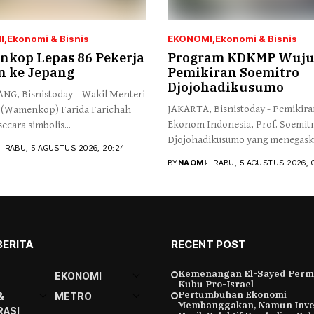
I
Ekonomi & Bisnis
EKONOMI
Ekonomi & Bisnis
kop Lepas 86 Pekerja
Program KDKMP Wuj
n ke Jepang
Pemikiran Soemitro
Djojohadikusumo
G, Bisnistoday – Wakil Menteri
JAKARTA, Bisnistoday - Pemikir
 (Wamenkop) Farida Farichah
Ekonom Indonesia, Prof. Soemit
ecara simbolis...
Djojohadikusumo yang menegas
RABU, 5 AGUSTUS 2026, 20:24
kemerdekaan...
BY
NAOMI
RABU, 5 AGUSTUS 2026, 
BERITA
RECENT POST
Kemenangan El-Sayed Perm
EKONOMI
Kubu Pro-Israel
Pertumbuhan Ekonomi
&
METRO
Membanggakan, Namun Inve
ASI