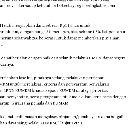
kan inovasi terhadap kebutuhan tertentu yang meningkat selama
elah menyiapkan dana sebesar Rp1 triliun untuk
 pinjam, dengan bunga 3% menurun, atau sekitar 1,5% flat per tahun.
penerima sebanyak 266 koperasi untuk dapat memberikan pinjaman
a.
dapat berjalan dengan baik dan seluruh pelaku KUMKM dapat segera
dasnya.
siapkan fase ini, pihaknya sedang melakukan persiapan
M untuk merelaksasi kriteria dan persyaratan penyaluran
ran LPDB-KUMKM khusus kepada KUMKM strategis prioritas
n persyaratan, serta penugasan untuk melakukan kerja sama dengan
startup, wirausaha pemula dan KUMKM.
k dapat lebih mudah mengakses pinjaman/pembiayaan dana bergulir
tkan daya saing pelaku KUMKM,” lanjut Teten.