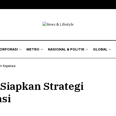
isnis
Bursa
Jakarta Region
Nasional
kyat
Korporasi
Kilas Metro
Politik & Keamanan
Hukum
& Asuransi
Humaniora
KORPORASI
METRO
NASIONAL & POLITIK
GLOBAL
Lingkungan
n Koperasi
isnis
Bursa
Jakarta Region
Nasional
iapkan Strategi
kyat
Korporasi
Kilas Metro
Politik & Keamanan
Hukum
si
& Asuransi
Humaniora
Lingkungan