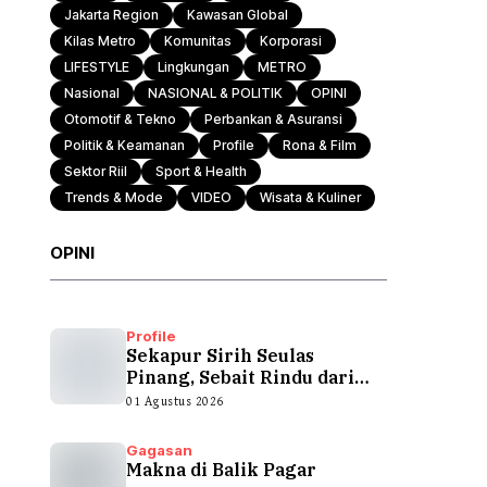
Jakarta Region
Kawasan Global
Kilas Metro
Komunitas
Korporasi
Otomotif & Tekno
LIFESTYLE
Lingkungan
METRO
Nasional
NASIONAL & POLITIK
OPINI
Otomotif & Tekno
Perbankan & Asuransi
Politik & Keamanan
Profile
Rona & Film
Sektor Riil
Sport & Health
Trends & Mode
VIDEO
Wisata & Kuliner
OPINI
Profile
Sekapur Sirih Seulas
Pinang, Sebait Rindu dari
Tepian Teluk
01 Agustus 2026
Gagasan
Makna di Balik Pagar