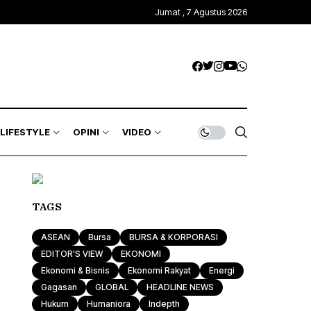
Jumat , 7 Agustus 2026
Kawasan Global
Trends & Mode
Gagasan
ASEAN
Rona & Film
Profile
Wisata & Kuliner
Indepth
Komunitas
LIFESTYLE
OPINI
VIDEO
Sport & Health
Otomotif & Tekno
Kawasan Global
Trends & Mode
Gagasan
TAGS
ASEAN
Rona & Film
Profile
ASEAN
Bursa
BURSA & KORPORASI
Wisata & Kuliner
Indepth
EDITOR'S VIEW
EKONOMI
Ekonomi & Bisnis
Ekonomi Rakyat
Energi
Komunitas
Gagasan
GLOBAL
HEADLINE NEWS
Hukum
Humaniora
Indepth
Sport & Health