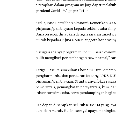
ditetapkan dalam program ini juga dapat melaku
pandemi Covid-19,” papar Teten.
Kedua, Fase Pemulihan Ekonomi. Kemenkop UKM t
pinjaman/pembiayaan kepada sektor usaha simpan
Dana tersebut disiapkan dengan sasaran target 
murah kepada 4,8 juta UMKM anggota koperasiny
“Dengan adanya program ini pemulihan ekonomi 
pulih mengikuti perkembangan new normal,” tan
Ketiga, Fase Penumbuhan Ekonomi. Untuk memper
pengharmonisasian peraturan tentang LPDB-KUMK
pinjaman/pembiayaan. Di antaranya fokus sasa
pemerintah, pemangkasan persyaratan, kemudaha
inkubator wirausaha, serta pendampingan bagi 
“Ke depan diharapkan seluruh KUMKM yang laya
dan lebih murah. Hal ini sebagai upaya meningka