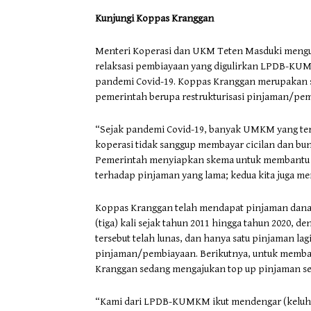
Kunjungi Koppas Kranggan
Menteri Koperasi dan UKM Teten Masduki mengu
relaksasi pembiayaan yang digulirkan LPDB-KUM
pandemi Covid-19. Koppas Kranggan merupakan sa
pemerintah berupa restrukturisasi pinjaman/pem
“Sejak pandemi Covid-19, banyak UMKM yang terp
koperasi tidak sanggup membayar cicilan dan bun
Pemerintah menyiapkan skema untuk membantu mod
terhadap pinjaman yang lama; kedua kita juga m
Koppas Kranggan telah mendapat pinjaman dan
(tiga) kali sejak tahun 2011 hingga tahun 2020, 
tersebut telah lunas, dan hanya satu pinjaman lag
pinjaman/pembiayaan. Berikutnya, untuk memban
Kranggan sedang mengajukan top up pinjaman seb
“Kami dari LPDB-KUMKM ikut mendengar (keluhan