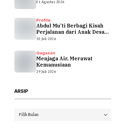
01 Agustus 2026
Profile
Abdul Mu’ti Berbagi Kisah
Perjalanan dari Anak Desa
hingga...
30 Juli 2026
Gagasan
Menjaga Air, Merawat
Kemanusiaan
29 Juli 2026
ARSIP
Arsip