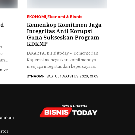
EKONOMI
Ekonomi & Bisnis
ud
Kemenkop Komitmen Jaga
Integritas Anti Korupsi
Guna Sukseskan Program
KDKMP
an
JAKARTA, Bisnistoday – Kementerian
ro
Koperasi menegaskan komitmennya
kan
menjaga integritas dan kepercayaan
07:22
publik...
BY
NAOMI
SABTU, 1 AGUSTUS 2026, 01:05
alukan
stor