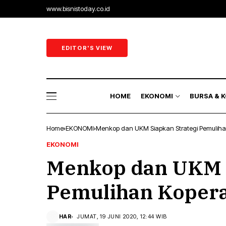
www.bisnistoday.co.id
Ekonomi & B
Ekonomi Ra
EDITOR'S VIEW
Sektor Riil
Perbankan 
HOME
EKONOMI
BURSA & 
Energi
Home
EKONOMI
Menkop dan UKM Siapkan Strategi Pemuliha
Ekonomi & B
EKONOMI
Menkop dan UKM S
Ekonomi Ra
Sektor Riil
Pemulihan Kopera
Perbankan 
HAR
JUMAT, 19 JUNI 2020, 12:44 WIB
Energi