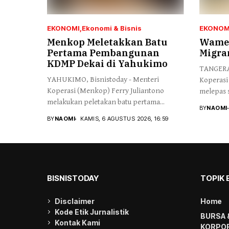
EKONOMI
Ekonomi & Bisnis
EKONOM
Menkop Meletakkan Batu
Wamen
Pertama Pembangunan
Migra
KDMP Dekai di Yahukimo
TANGERAN
YAHUKIMO, Bisnistoday - Menteri
Koperasi
Koperasi (Menkop) Ferry Juliantono
melepas s
melakukan peletakan batu pertama...
BY
NAOMI
BY
NAOMI
KAMIS, 6 AGUSTUS 2026, 16:59
BISNISTODAY
TOPIK 
Disclaimer
Home
Kode Etik Jurnalistik
BURSA 
Kontak Kami
KORPOR