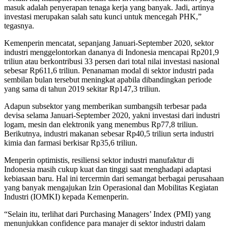
masuk adalah penyerapan tenaga kerja yang banyak. Jadi, artinya
investasi merupakan salah satu kunci untuk mencegah PHK,”
tegasnya.
Kemenperin mencatat, sepanjang Januari-September 2020, sektor
industri menggelontorkan dananya di Indonesia mencapai Rp201,9
triliun atau berkontribusi 33 persen dari total nilai investasi nasional
sebesar Rp611,6 triliun. Penanaman modal di sektor industri pada
sembilan bulan tersebut meningkat apabila dibandingkan periode
yang sama di tahun 2019 sekitar Rp147,3 triliun.
Adapun subsektor yang memberikan sumbangsih terbesar pada
devisa selama Januari-September 2020, yakni investasi dari industri
logam, mesin dan elektronik yang menembus Rp77,8 triliun.
Berikutnya, industri makanan sebesar Rp40,5 triliun serta industri
kimia dan farmasi berkisar Rp35,6 triliun.
Menperin optimistis, resiliensi sektor industri manufaktur di
Indonesia masih cukup kuat dan tinggi saat menghadapi adaptasi
kebiasaan baru. Hal ini tercermin dari semangat berbagai perusahaan
yang banyak mengajukan Izin Operasional dan Mobilitas Kegiatan
Industri (IOMKI) kepada Kemenperin.
“Selain itu, terlihat dari Purchasing Managers’ Index (PMI) yang
menunjukkan confidence para manajer di sektor industri dalam