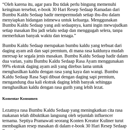
“Oleh karena itu, agar para Ibu tidak perlu bingung memenuhi
keinginan tersebut, e-book 30 Hari Resep Sedaap Ramadan dari
Bumbu Kaldu Sedaap hadir mempermudah setiap ibu-ibu dalam
menyiapkan hidangan istimewa untuk keluarga. Menggunakan
Bumbu Kaldu Sedaap yang asli sedaapnya, kami ingin mewujudkan
setiap masakan Ibu jadi selalu sedap dan menggugah selera, tanpa
memerlukan banyak waktu dan tenaga.”
Bumbu Kaldu Sedaap merupakan bumbu kaldu yang terbuat dari
daging ayam asli dan sapi premium, di mana rasa kaldunya mudah
meresap ke segala jenis masakan. Bumbu Kaldu Sedaap hadir dalam
dua varian, yaitu Bumbu Kaldu Sedaap Rasa Ayam menggunakan
99% ekstrak daging ayam asli yang direbus lama untuk
menghasilkan kaldu dengan rasa yang kaya dan wangi. Bumbu
Kaldu Sedaap Rasa Sapi dibuat dengan daging sapi premium,
mengandung dua kali ekstrak daging lebih banyak sehingga
menghasilkan kaldu dengan rasa gurih yang lebih lezat.
Komentar Konsumen
Lezatnya rasa Bumbu Kaldu Sedaap yang meningkatkan cita rasa
makanan telah dibuktikan langsung oleh sejumlah influencer
ternama. Septiya Pramawati seorang Konten Kreator Kuliner turut
membagikan resep masakan di dalam e-book 30 Hari Resep Sedaap